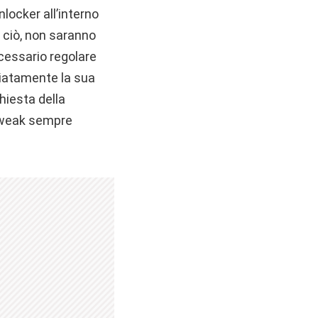
locker all’interno
o ciò, non saranno
cessario regolare
diatamente la sua
chiesta della
l tweak sempre