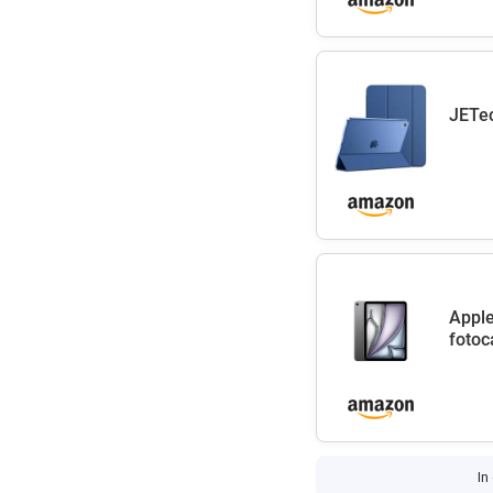
JETec
Apple
fotoc
In