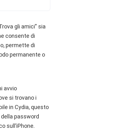
rova gli amici” sia
ne consente di
mo, permette di
 modo permanente o
ni avvio
ve si trovano i
ile in Cydia, questo
a della password
co sull’iPhone.