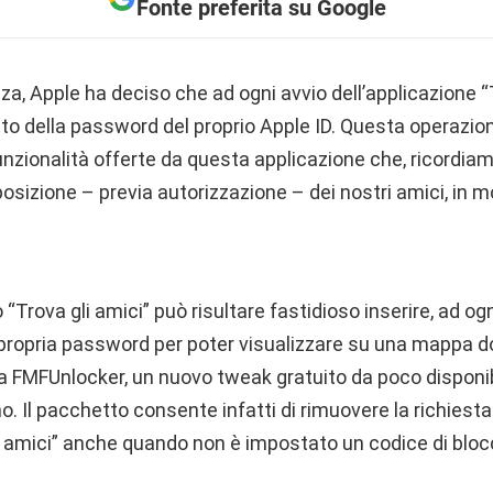
Fonte preferita su Google
zza, Apple ha deciso che ad ogni avvio dell’applicazione “T
nto della password del proprio Apple ID. Questa operazio
unzionalità offerte da questa applicazione che, ricordia
posizione – previa autorizzazione – dei nostri amici, in
 “Trova gli amici” può risultare fastidioso inserire, ad og
a propria password per poter visualizzare su una mappa do
 a FMFUnlocker, un nuovo tweak gratuito da poco disponib
. Il pacchetto consente infatti di rimuovere la richiest
gli amici” anche quando non è impostato un codice di bloc