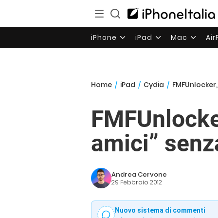
iPhone
iPad
Mac
Ai
Home
/
iPad
/
Cydia
/
FMFUnlocker, 
FMFUnlocker,
amici” senz
Andrea Cervone
29 Febbraio 2012
Nuovo sistema di commenti