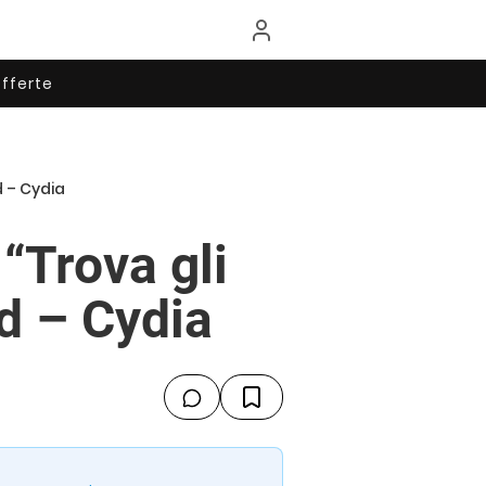
fferte
d – Cydia
“Trova gli
d – Cydia