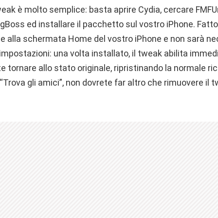
tweak è molto semplice: basta aprire Cydia, cercare FMFUn
BigBoss ed installare il pacchetto sul vostro iPhone. Fatt
e alla schermata Home del vostro iPhone e non sarà ne
mpostazioni: una volta installato, il tweak abilita imme
e tornare allo stato originale, ripristinando la normale ri
 “Trova gli amici”, non dovrete far altro che rimuovere i