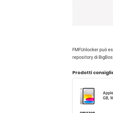
FMFUnlocker può ess
repository di BigBos
Prodotti consigli
Apple
GB, W