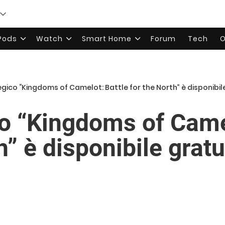
rPods
Watch
Smart Home
Forum
Tech
O
egico “Kingdoms of Camelot: Battle for the North” è disponibi
co “Kingdoms of Came
h” è disponibile grat