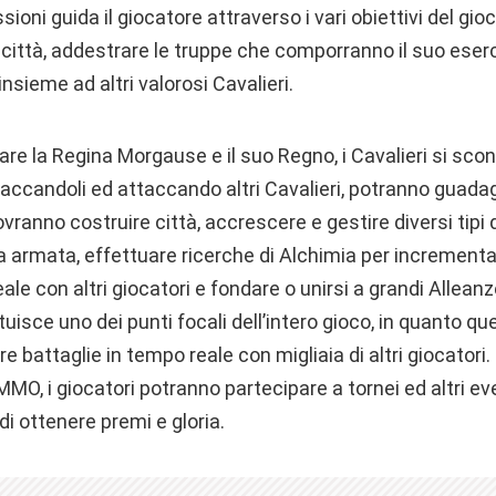
oni guida il giocatore attraverso i vari obiettivi del gio
ia città, addestrare le truppe che comporranno il suo eserc
insieme ad altri valorosi Cavalieri.
vare la Regina Morgause e il suo Regno, i Cavalieri si sco
taccandoli ed attaccando altri Cavalieri, potranno guadag
ovranno costruire città, accrescere e gestire diversi tipi d
a armata, effettuare ricerche di Alchimia per incrementar
ale con altri giocatori e fondare o unirsi a grandi Allean
tuisce uno dei punti focali dell’intero gioco, in quanto q
re battaglie in tempo reale con migliaia di altri giocator
 MMO, i giocatori potranno partecipare a tornei ed altri ev
i ottenere premi e gloria.