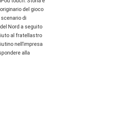
iPod touch. Storia e
riginario del gioco
 scenario di
 del Nord a seguito
uto al fratellastro
aiutino nell’impresa
rispondere alla