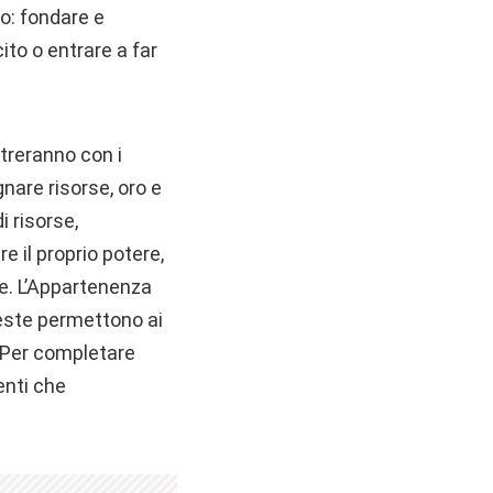
co: fondare e
ito o entrare a far
ntreranno con i
nare risorse, oro e
i risorse,
e il proprio potere,
ze. L’Appartenenza
ueste permettono ai
i. Per completare
enti che