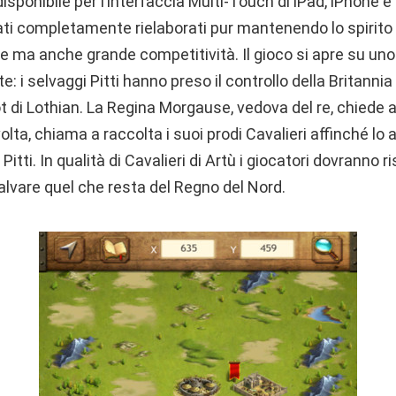
ponibile per l’interfaccia Multi-Touch di iPad, iPhone e 
ti completamente rielaborati pur mantenendo lo spirito o
e ma anche grande competitività. Il gioco si apre su uno
: i selvaggi Pitti hanno preso il controllo della Britannia
ot di Lothian. La Regina Morgause, vedova del re, chiede ai
 volta, chiama a raccolta i suoi prodi Cavalieri affinché lo 
i Pitti. In qualità di Cavalieri di Artù i giocatori dovranno 
alvare quel che resta del Regno del Nord.