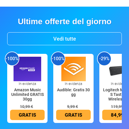
Ultime offerte del giorno
Vedi tutte
-100%
-100%
-29%
In evidenza
In evidenza
In evidenza
Amazon Music
Audible: Gratis 30
Logitech MX 
Unlimited GRATIS
gg
S Tastiera
30gg
Wireless (G
10,99 €
9,99 €
119,99 €
GRATIS
GRATIS
84,99 €