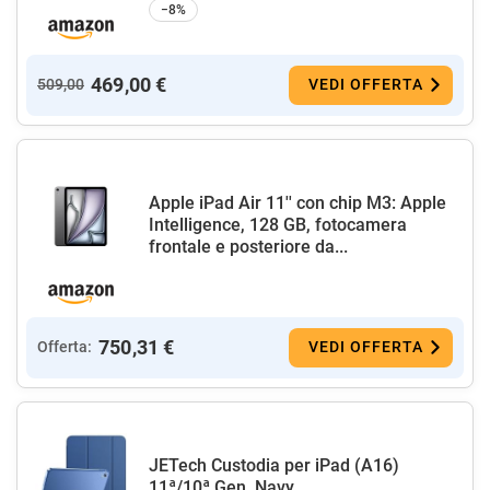
−8%
469,00 €
509,00
VEDI OFFERTA
Apple iPad Air 11'' con chip M3: Apple
Intelligence, 128 GB, fotocamera
frontale e posteriore da...
750,31 €
Offerta:
VEDI OFFERTA
JETech Custodia per iPad (A16)
11ª/10ª Gen, Navy