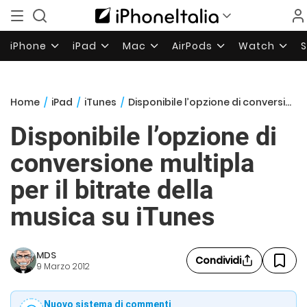
iPhone
iPad
Mac
AirPods
Watch
Home
/
iPad
/
iTunes
/
Disponibile l’opzione di conversione multipla per il bitrate della musica su iTunes
Disponibile l’opzione di
conversione multipla
per il bitrate della
musica su iTunes
MDS
Condividi
9 Marzo 2012
Nuovo sistema di commenti