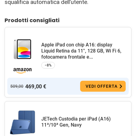
squalifica automatica dell’utente.
Prodotti consigliati
Apple iPad con chip A16: display
Liquid Retina da 11'', 128 GB, Wi Fi 6,
fotocamera frontale e...
−8%
469,00 €
509,00
VEDI OFFERTA
JETech Custodia per iPad (A16)
11ª/10ª Gen, Navy