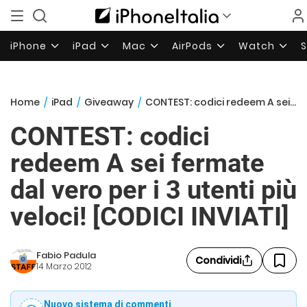
iPhone
iPad
Mac
AirPods
Watch
Home
/
iPad
/
Giveaway
/
CONTEST: codici redeem A sei fermate dal vero per i 3 utenti più veloci! [CODICI INVIATI]
CONTEST: codici
redeem A sei fermate
dal vero per i 3 utenti più
veloci! [CODICI INVIATI]
Fabio Padula
Condividi
14 Marzo 2012
Nuovo sistema di commenti