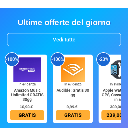
Ultime offerte del giorno
Vedi tutte
-100%
-100%
-23%
In evidenza
In evidenza
In evidenza
Amazon Music
Audible: Gratis 30
Apple Watch 
Unlimited GRATIS
gg
GPS, Cassa 4
30gg
in all
10,99 €
9,99 €
309,00 €
GRATIS
GRATIS
239,00 €