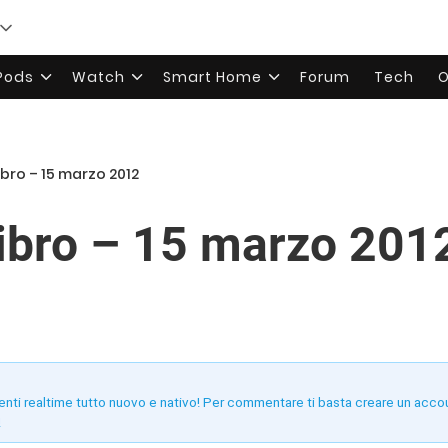
rPods
Watch
Smart Home
Forum
Tech
O
ibro – 15 marzo 2012
libro – 15 marzo 201
enti realtime tutto nuovo e nativo! Per commentare ti basta creare un acco
!