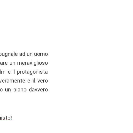
n pugnale ad un uomo
ubare un meraviglioso
ilm e il protagonista
veramente e il vero
do un piano davvero
uisto!