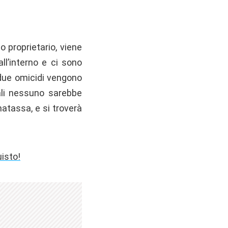
o proprietario, viene
ll’interno e ci sono
 due omicidi vengono
ali nessuno sarebbe
matassa, e si troverà
uisto!