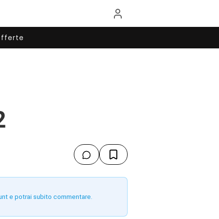
fferte
2
unt e potrai subito commentare.