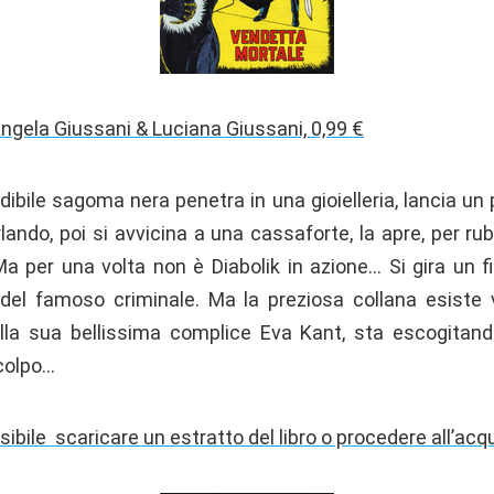
ngela Giussani & Luciana Giussani, 0,99 €
dibile sagoma nera penetra in una gioielleria, lancia u
rlando, poi si avvicina a una cassaforte, la apre, per r
… Ma per una volta non è Diabolik in azione… Si gira un f
 del famoso criminale. Ma la preziosa collana esiste 
alla sua bellissima complice Eva Kant, sta escogitan
 colpo…
sibile scaricare un estratto del libro o procedere all’acq