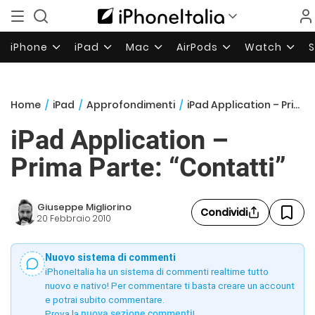
iPhone
iPad
Mac
AirPods
Watch
Home
/
iPad
/
Approfondimenti
/
iPad Application – Prima Parte: “Contatti”
iPad Application –
Prima Parte: “Contatti”
Giuseppe Migliorino
Condividi
20 Febbraio 2010
Nuovo sistema di commenti
iPhoneItalia ha un sistema di commenti realtime tutto
nuovo e nativo! Per commentare ti basta creare un account
e potrai subito commentare.
Prova la
nuova sezione commenti
!