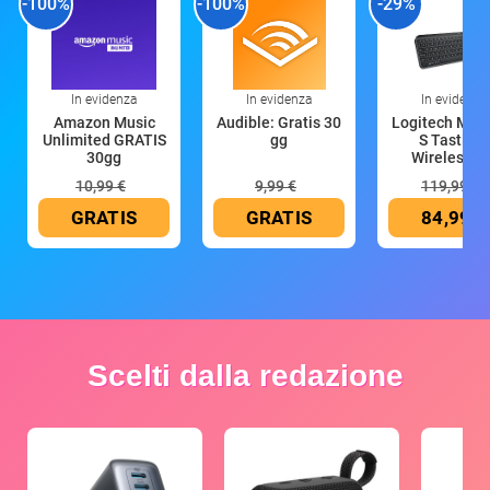
-100%
-100%
-29%
In evidenza
In evidenza
In evidenza
Amazon Music
Audible: Gratis 30
Logitech MX 
Unlimited GRATIS
gg
S Tastiera
30gg
Wireless (G
10,99 €
9,99 €
119,99 €
GRATIS
GRATIS
84,99 €
Scelti dalla redazione