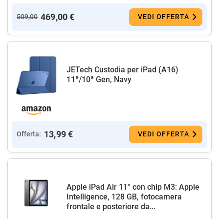
469,00 €
509,00
VEDI OFFERTA
JETech Custodia per iPad (A16)
11ª/10ª Gen, Navy
13,99 €
Offerta:
VEDI OFFERTA
Apple iPad Air 11'' con chip M3: Apple
Intelligence, 128 GB, fotocamera
frontale e posteriore da...