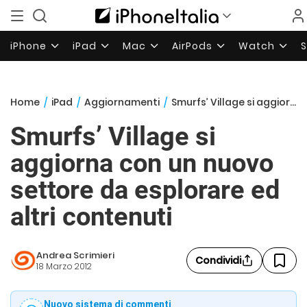
iPhone
iPad
Mac
AirPods
Watch
Home
/
iPad
/
Aggiornamenti
/
Smurfs’ Village si aggiorna con un nuovo settore da esplorare ed altri contenuti
Smurfs’ Village si
aggiorna con un nuovo
settore da esplorare ed
altri contenuti
Andrea Scrimieri
Condividi
18 Marzo 2012
Nuovo sistema di commenti