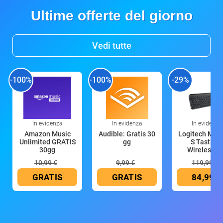
Ultime offerte del giorno
Vedi tutte
-100%
-100%
-29%
In evidenza
In evidenza
In evidenza
Amazon Music
Audible: Gratis 30
Logitech MX 
Unlimited GRATIS
gg
S Tastiera
30gg
Wireless (G
10,99 €
9,99 €
119,99 €
GRATIS
GRATIS
84,99 €