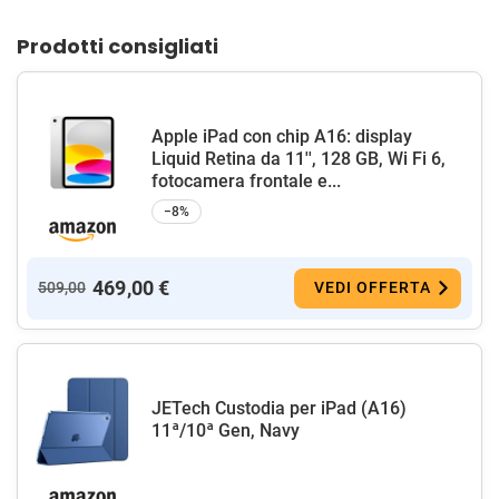
Prodotti consigliati
Apple iPad con chip A16: display
Liquid Retina da 11'', 128 GB, Wi Fi 6,
fotocamera frontale e...
−8%
469,00 €
509,00
VEDI OFFERTA
JETech Custodia per iPad (A16)
11ª/10ª Gen, Navy