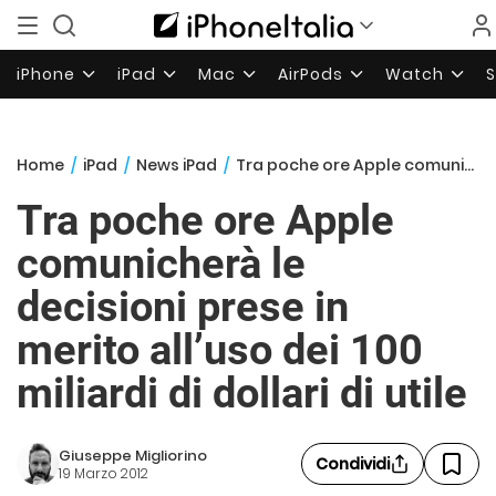
iPhone
iPad
Mac
AirPods
Watch
Home
/
iPad
/
News iPad
/
Tra poche ore Apple comunicherà le decisioni prese in merito all’uso dei 100 miliardi di dollari di utile
Tra poche ore Apple
comunicherà le
decisioni prese in
merito all’uso dei 100
miliardi di dollari di utile
Giuseppe Migliorino
Condividi
19 Marzo 2012