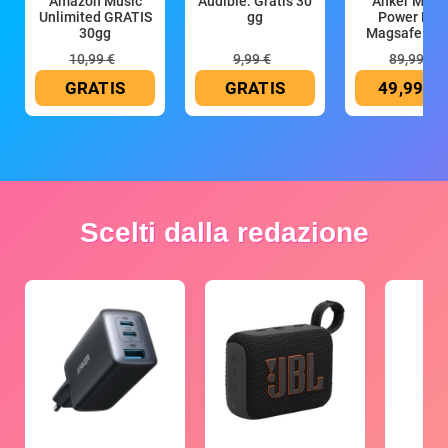
Amazon Music
Audible: Gratis 30
Anker Mag
Unlimited GRATIS
gg
Power Ban
30gg
Magsafe 10
mAh
10,99 €
9,99 €
89,99 €
GRATIS
GRATIS
49,99 €
Scelti dalla redazione