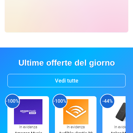
Ultime offerte del giorno
Vedi tutte
-100%
-100%
-44%
In evidenza
In evidenza
In evidenza