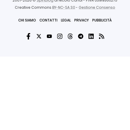
2007-2026 ©
Spinblog
di Nicolò Canal
- P.IVA 03919360275
Creative Commons
BY-NC-SA 3.0
-
Gestione Consenso
CHI SIAMO
CONTATTI
LEGAL
PRIVACY
PUBBLICITÀ