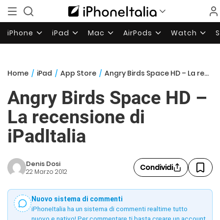
iPhone
iPad
Mac
AirPods
Watch
Home
/
iPad
/
App Store
/
Angry Birds Space HD – La recensione di iPadItalia
Angry Birds Space HD –
La recensione di
iPadItalia
Denis Dosi
Condividi
22 Marzo 2012
Nuovo sistema di commenti
iPhoneItalia ha un sistema di commenti realtime tutto
nuovo e nativo! Per commentare ti basta creare un account