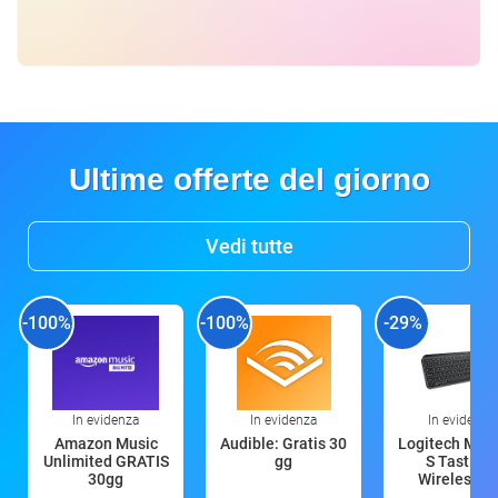
Ultime offerte del giorno
Vedi tutte
-100%
-100%
-29%
In evidenza
In evidenza
In evidenza
Amazon Music
Audible: Gratis 30
Logitech MX 
Unlimited GRATIS
gg
S Tastiera
30gg
Wireless (G