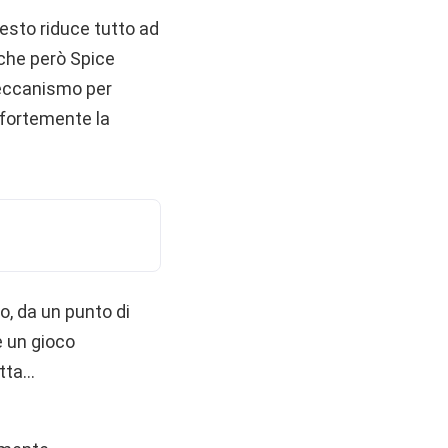
esto riduce tutto ad
 che però Spice
meccanismo per
a fortemente la
o, da un punto di
e un gioco
etta…