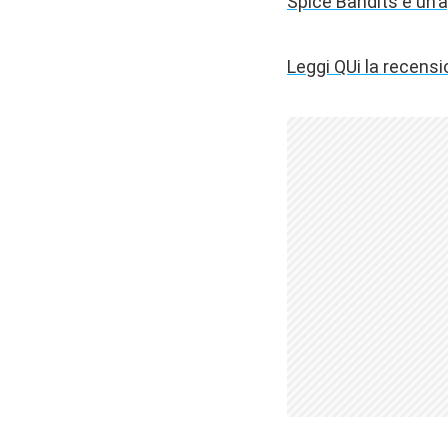
Spice Bandits è un’
Leggi QUi la recens