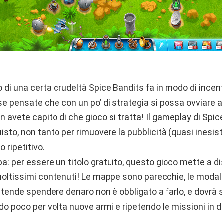
i una certa crudeltà Spice Bandits fa in modo di incent
se pensate che con un po’ di strategia si possa ovviare 
 avete capito di che gioco si tratta! Il gameplay di Spice
quisto, non tanto per rimuovere la pubblicità (quasi inesis
 ripetitivo.
a: per essere un titolo gratuito, questo gioco mette a d
ltissimi contenuti! Le mappe sono parecchie, le modalit
ntende spendere denaro non è obbligato a farlo, e dovrà 
do poco per volta nuove armi e ripetendo le missioni in d