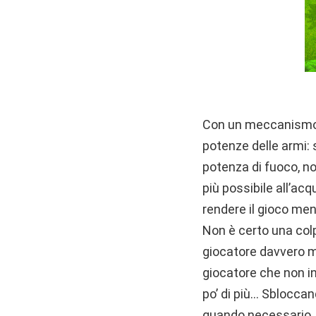
Con un meccanismo d
potenze delle armi: 
potenza di fuoco, non
più possibile all’ac
rendere il gioco meno
Non è certo una colp
giocatore davvero mo
giocatore che non i
po’ di più… Sbloccan
quando necessario.