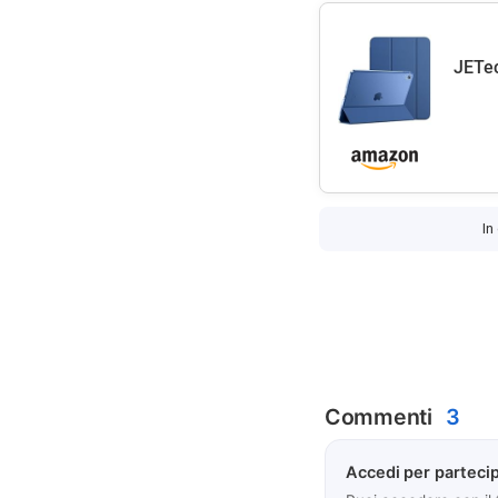
JETec
In
Commenti
3
Accedi per partecip