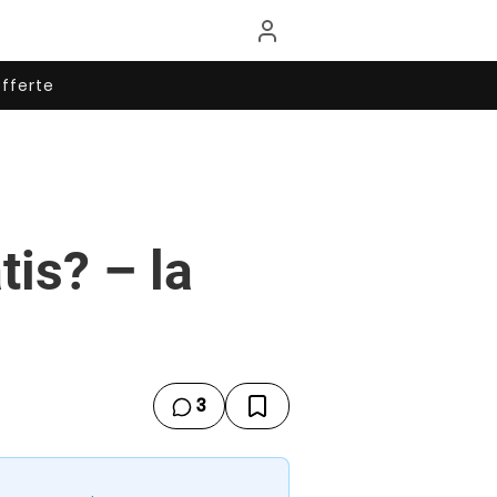
fferte
tis? – la
3