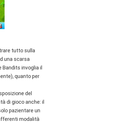
rare tutto sulla
ad una scarsa
 Bandits invoglia il
tente), quanto per
isposizione del
à di gioco anche: il
solo pazientare un
ifferenti modalità