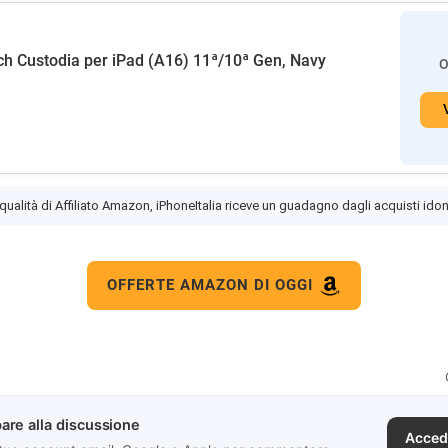
h Custodia per iPad (A16) 11ª/10ª Gen, Navy
O
 qualità di Affiliato Amazon, iPhoneItalia riceve un guadagno dagli acquisti idon
OFFERTE AMAZON DI OGGI
are alla discussione
Acced