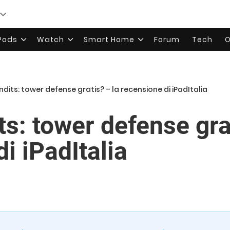
rPods
Watch
Smart Home
Forum
Tech
O
ndits: tower defense gratis? – la recensione di iPadItalia
s: tower defense gra
i iPadItalia