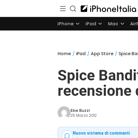
iPhone
iPad
Mac
Ai
Home
/
iPad
/
App Store
/
Spice Ba
Spice Bandit
recensione d
Ebe Buzzi
25 Marzo 2012
Nuovo sistema di commenti