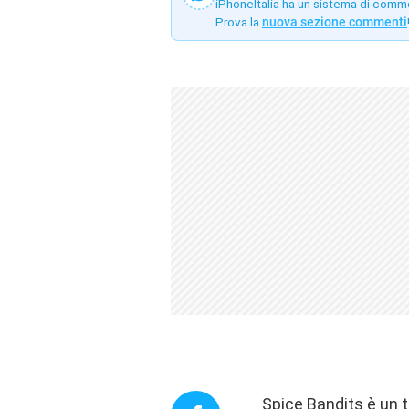
iPhoneItalia ha un sistema di comm
Prova la
nuova sezione commenti
Spice Bandits
è un t