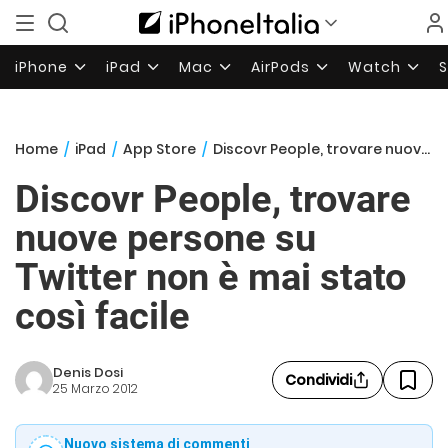
iPhone
iPad
Mac
AirPods
Watch
Home
/
iPad
/
App Store
/
Discovr People, trovare nuove persone su Twitter non è mai stato così facile
Discovr People, trovare
nuove persone su
Twitter non è mai stato
così facile
Denis Dosi
Condividi
25 Marzo 2012
Nuovo sistema di commenti