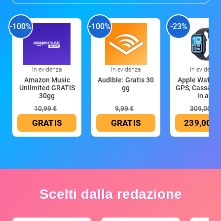
-100%
-100%
-23%
In evidenza
In evidenza
In evidenza
Amazon Music
Audible: Gratis 30
Apple Watch 
Unlimited GRATIS
gg
GPS, Cassa 4
30gg
in all
10,99 €
9,99 €
309,00 €
GRATIS
GRATIS
239,00 €
Scelti dalla redazione