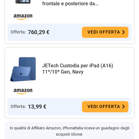
frontale e posteriore da...
760,29 €
Offerta:
VEDI OFFERTA
JETech Custodia per iPad (A16)
11ª/10ª Gen, Navy
13,99 €
Offerta:
VEDI OFFERTA
In qualità di Affiliato Amazon, iPhoneItalia riceve un guadagno dagli
acquisti idonei.