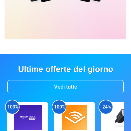
Ultime offerte del giorno
Vedi tutte
-100%
-100%
-24%