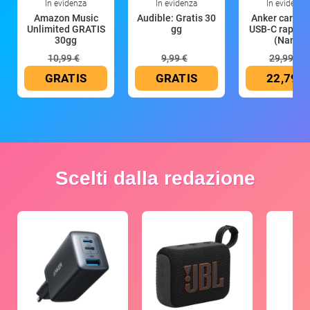
In evidenza
In evidenza
In evidenza
Amazon Music
Audible: Gratis 30
Anker caricat
Unlimited GRATIS
gg
USB-C rapido
30gg
(Nano
10,99 €
9,99 €
29,99 €
GRATIS
GRATIS
22,79 €
Scelti dalla redazione