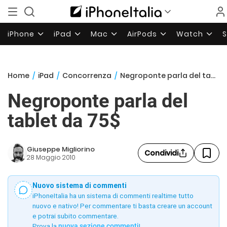
iPhone
iPad
Mac
AirPods
Watch
Home
/
iPad
/
Concorrenza
/
Negroponte parla del tablet da 75$
Negroponte parla del
tablet da 75$
Giuseppe Migliorino
Condividi
28 Maggio 2010
Nuovo sistema di commenti
iPhoneItalia ha un sistema di commenti realtime tutto
nuovo e nativo! Per commentare ti basta creare un account
e potrai subito commentare.
Prova la
nuova sezione commenti
!