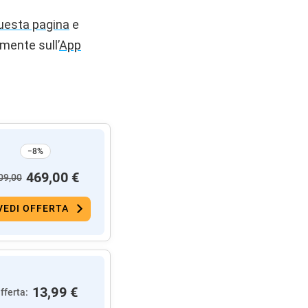
uesta pagina
e
amente sull’
App
−8%
469,00 €
09,00
VEDI OFFERTA
13,99 €
fferta: