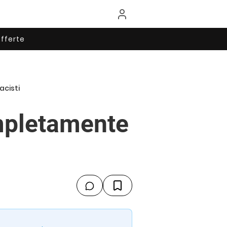
fferte
acisti
mpletamente