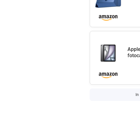
Apple
fotoc
In