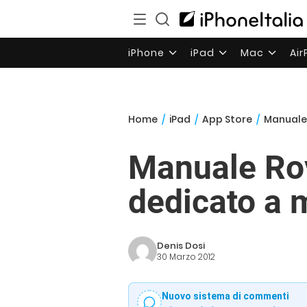
iPhone
iPad
Mac
Ai
Home
/
iPad
/
App Store
/
Manuale 
Manuale Rov
dedicato a 
Denis Dosi
30 Marzo 2012
Nuovo sistema di commenti