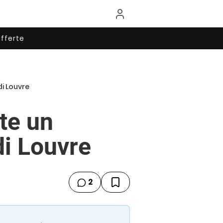
fferte
i Louvre
te un
di Louvre
2