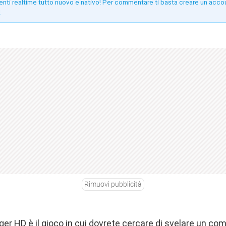
enti realtime tutto nuovo e nativo! Per commentare ti basta creare un acco
!
Rimuovi pubblicità
r HD è il gioco in cui dovrete cercare di svelare un com