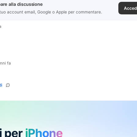
are alla discussione
Acced
 tuo account email, Google o Apple per commentare.
a
nni fa
i
i per
iPhone