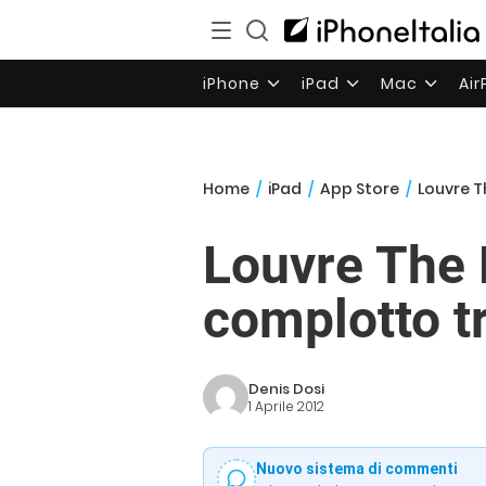
iPhone
iPad
Mac
Ai
Home
/
iPad
/
App Store
/
Louvre T
Louvre The 
complotto t
Denis Dosi
1 Aprile 2012
Nuovo sistema di commenti