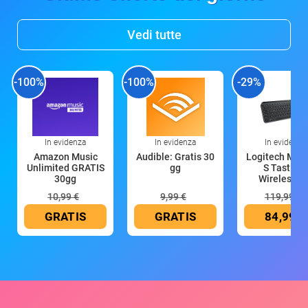
Vedi tutte
-100%
-100%
-29%
In evidenza
In evidenza
In evidenza
Amazon Music
Audible: Gratis 30
Logitech MX 
Unlimited GRATIS
gg
S Tastiera
30gg
Wireless (G
10,99 €
9,99 €
119,99 €
GRATIS
GRATIS
84,99 €