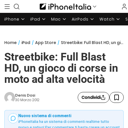
iPhone
iPad
Mac
AirPods
Watch
Home
/
iPad
/
App Store
/
Streetbike: Full Blast HD, un gioco di corse in moto ad alta velocità
Streetbike: Full Blast
HD, un gioco di corse in
moto ad alta velocità
Denis Dosi
Condividi
30 Marzo 2012
Nuovo sistema di commenti
iPhoneItalia ha un sistema di commenti realtime tutto
nuovo e nativo! Per commentare ti basta creare un account