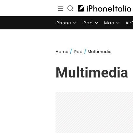
iPhone
iPad
Mac
Ai
Home
/
iPad
/
Multimedia
Multimedia