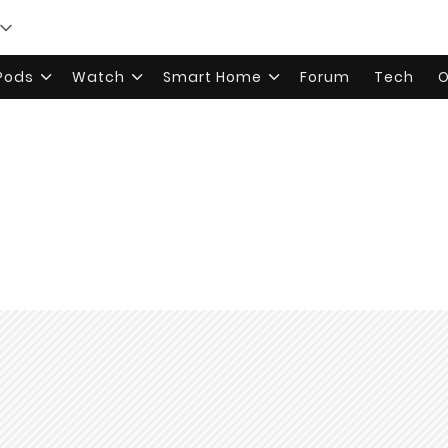
rPods
Watch
Smart Home
Forum
Tech
O