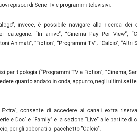
uovi episodi di Serie Tv e programmi televisivi.
logo”, invece, è possibile navigare alla ricerca dei 
 per categorie: “In arrivo”, “Cinema Pay Per View”; “
oni Animati”, “Fiction”, “Programmi TV”, “Calcio”, “Altri 
visi per tipologia (“Programmi TV e Fiction”; “Cinema, Ser
vedere quanto andato in onda, appunto, negli ultimi sette g
Extra”, consente di accedere ai canali extra riserva
ie e Doc” e “Family” e la sezione “Live” alle partite di
o, per gli abbonati al pacchetto “Calcio”.