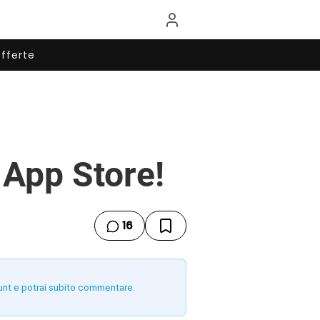
fferte
 App Store!
16
unt e potrai subito commentare.