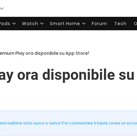
rPods
Watch
Smart Home
Forum
Tech
O
emium Play ora disponibile su App Store!
y ora disponibile su
enti realtime tutto nuovo e nativo! Per commentare ti basta creare un acco
!