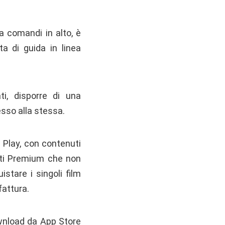
ra comandi in alto, è
ta di guida in linea
i, disporre di una
sso alla stessa.
i Play, con contenuti
onati Premium che non
stare i singoli film
fattura.
ownload da App Store