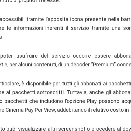
nuto di proprio interesse.
accessibili tramite l’apposita icona presente nella bar
are le informazioni inerenti il servizio tramite una sor
a.
poter usufruire del servizio occorre essere abbonat
t e, per alcuni contenuti, di un decoder “Premium” conne
ticolare, è disponibile per tutti gli abbonati ai pacchett
base ai pacchetti sottoscritti. Tuttavia, anche gli abb
o pacchetti che includono l’opzione Play possono acqui
ne Cinema Pay Per View, addebitando il relativo costo in 
ato può visualizzare
altri screenshot o procedere al d