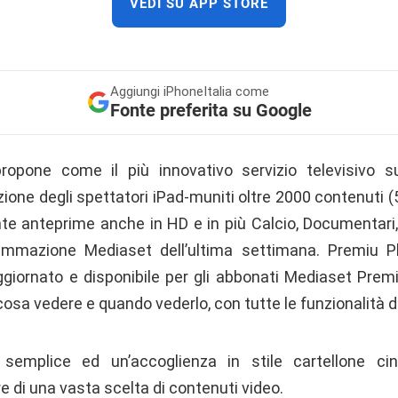
VEDI SU APP STORE
Aggiungi
iPhoneItalia come
Fonte preferita su Google
opone come il più innovativo servizio televisivo su
one degli spettatori iPad-muniti oltre 2000 contenuti (5
nte anteprime anche in HD e in più Calcio, Documentari, 
ammazione Mediaset dell’ultima settimana. Premiu Pla
iornato e disponibile per gli abbonati Mediaset Premi
sa vedere e quando vederlo, con tutte le funzionalità d
 semplice ed un’accoglienza in stile cartellone cin
e di una vasta scelta di contenuti video.