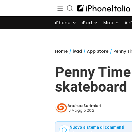
iPhone
iPad
Mac
Ai
Home
/
iPad
/
App Store
/
Penny Ti
Penny Time:
skateboard
Andrea Scrimieri
10 Maggio 2012
Nuovo sistema di commenti