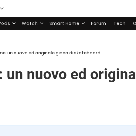
rPods
Watch
Smart Home
Forum
Tech
O
me: un nuovo ed originale gioco di skateboard
 un nuovo ed origina