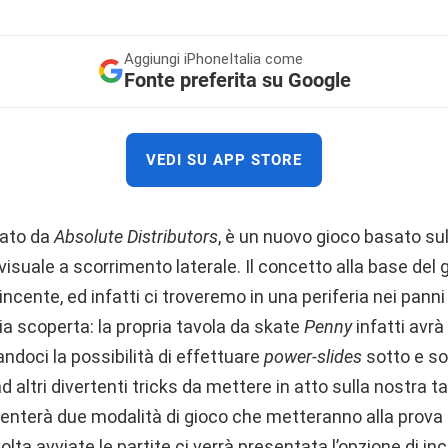
Aggiungi
iPhoneItalia come
Fonte preferita su Google
VEDI SU APP STORE
pato da
Absolute Distributors
, è un nuovo gioco basato su
visuale a scorrimento laterale. Il concetto alla base del 
ncente, ed infatti ci troveremo in una periferia nei pann
ia scoperta: la propria tavola da skate
Penny
infatti avrà
andoci la possibilità di effettuare
power-slides
sotto e so
d altri divertenti tricks da mettere in atto sulla nostra t
esenterà due modalità di gioco che metteranno alla prova 
lta avviate le partite ci verrà presentata l’opzione di inc