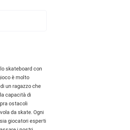
llo skateboard con
gioco è molto
i di un ragazzo che
 la capacità di
pra ostacoli
avola da skate. Ogni
sia giocatori esperti
assare i nostri