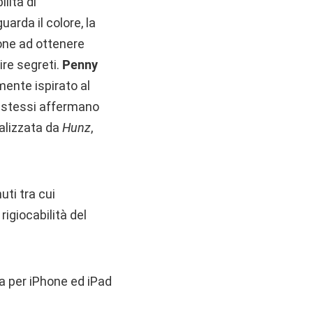
lità di
arda il colore, la
one ad ottenere
ire segreti.
Penny
ente ispirato al
i stessi affermano
ealizzata da
Hunz
,
ti tra cui
igiocabilità del
a per iPhone ed iPad