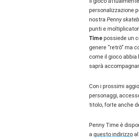
Il gioco attualmente
personalizzazione pe
nostra
Penny skate
punti e moltiplicato
Time
possiede un co
genere “retrò” ma c
come il gioco abbia 
saprà accompagnarc
Con i prossimi aggio
personaggi, accesso
titolo, forte anche d
Penny Time è dispon
a
questo indirizzo
al