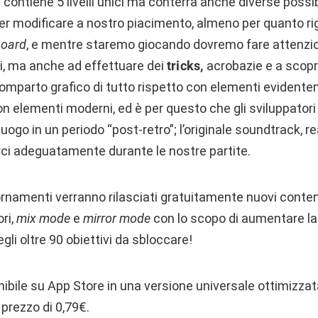
 contiene 5 livelli unici ma conterrà anche diverse possibi
r modificare a nostro piacimento, almeno per quanto rigu
board
, e mentre staremo giocando dovremo fare attenzi
ri, ma anche ad effettuare dei
tricks,
acrobazie e a scopr
mparto grafico di tutto rispetto con elementi evidentem
on elementi moderni, ed è per questo che gli sviluppator
luogo in un periodo “post-retro”; l’originale soundtrack, r
i adeguatamente durante le nostre partite.
rnamenti verranno rilasciati gratuitamente nuovi contenu
ri,
mix mode
e
mirror mode
con lo scopo di aumentare la r
egli oltre 90 obiettivi da sbloccare!
ibile su App Store in una versione universale ottimizzat
 prezzo di 0,79€.