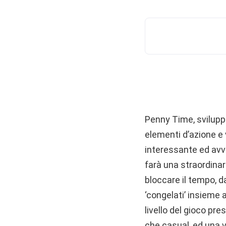
Penny Time, svilup
elementi d’azione e 
interessante ed avvi
farà una straordinar
bloccare il tempo, d
‘congelati’ insieme a
livello del gioco pr
che casual, ed una vo