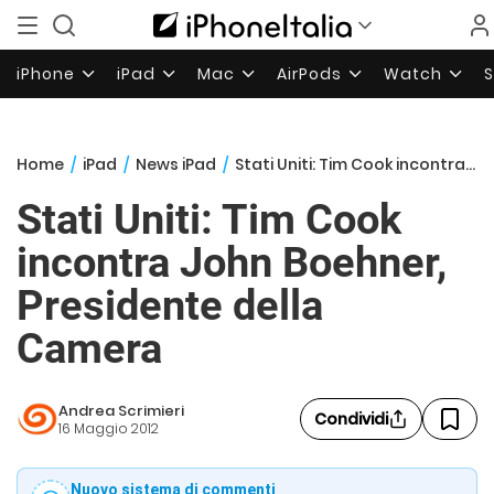
iPhone
iPad
Mac
AirPods
Watch
Home
/
iPad
/
News iPad
/
Stati Uniti: Tim Cook incontra John Boehner, Presidente della Camera
Stati Uniti: Tim Cook
incontra John Boehner,
Presidente della
Camera
Andrea Scrimieri
Condividi
16 Maggio 2012
Nuovo sistema di commenti