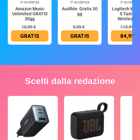
In evidenza
In evidenza
In evidenza
Amazon Music
Audible: Gratis 30
Logitech MX 
Unlimited GRATIS
gg
S Tastiera
30gg
Wireless (G
10,99 €
9,99 €
119,99 €
GRATIS
GRATIS
84,99 €
Scelti dalla redazione