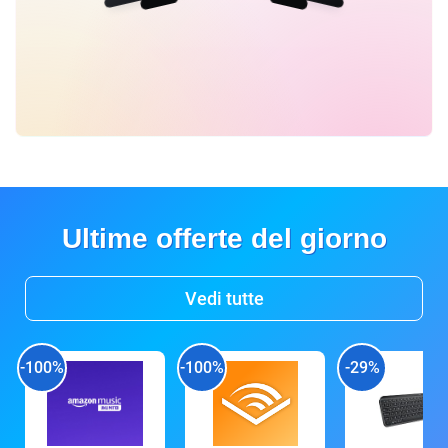
Ultime offerte del giorno
Vedi tutte
-100%
-100%
-29%