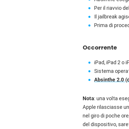
Per il riavvio 
Il jailbreak agi
Prima di proce
Occorrente
iPad, iPad 2 o 
Sistema opera
Absinthe 2.0 (
Nota
: una volta eseg
Apple rilasciasse un
nel giro di poche ore
del dispositivo, sa