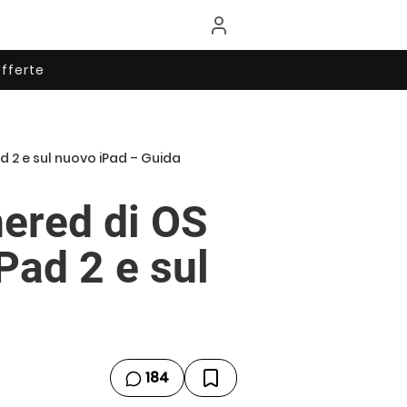
fferte
ad 2 e sul nuovo iPad – Guida
hered di OS
Pad 2 e sul
184