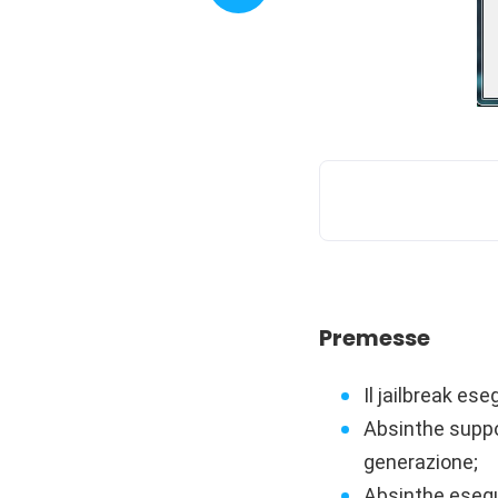
Premesse
Il jailbreak ese
Absinthe support
generazione;
Absinthe esegue 