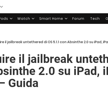
rPods
Watch
Smart Home
Forum
Tech
O
 il jailbreak untethered di OS 5.1.1 con Absinthe 2.0 su iPad, iP
re il jailbreak untet
sinthe 2.0 su iPad, i
– Guida