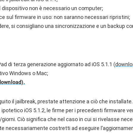
del dispositivo non è necessario un computer;
sce sul firmware in uso: non saranno necessari ripristini;
dere, si consigliano una sincronizzazione e un backup co
iPad di terza generazione aggiornato ad iOS 5.1.1 (
downlo
tivo Windows o Mac;
download).
uito il jailbreak, prestate attenzione a ciò che installate.
 ipotetico iOS 5.1.2, le firme per i precedenti firmware v
/giorni. Ciò significa che nel caso in cui si rivelasse nece
rete necessariamente costretti ad eseguire l’aggiorname