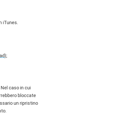
n iTunes.
ad
);
 Nel caso in cui
errebbero bloccate
ssario un ripristino
nto.