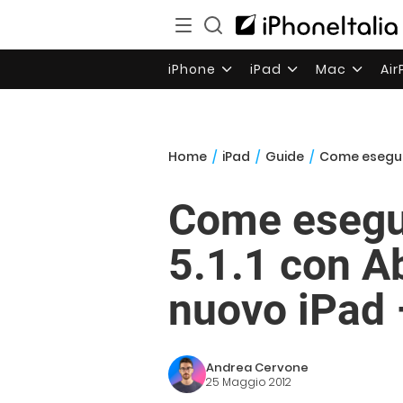
iPhone
iPad
Mac
Ai
Home
/
iPad
/
Guide
/
Come eseguire
Come esegui
5.1.1 con Ab
nuovo iPad 
Andrea Cervone
25 Maggio 2012