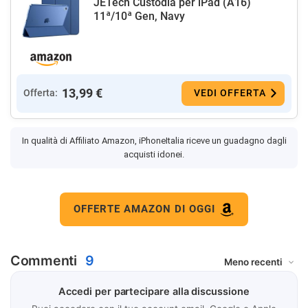
JETech Custodia per iPad (A16)
11ª/10ª Gen, Navy
13,99 €
Offerta:
VEDI OFFERTA
In qualità di Affiliato Amazon, iPhoneItalia riceve un guadagno dagli
acquisti idonei.
OFFERTE AMAZON DI OGGI
Commenti
9
Accedi per partecipare alla discussione