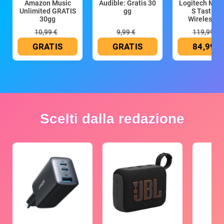
Amazon Music
Audible: Gratis 30
Logitech MX 
Unlimited GRATIS
gg
S Tastiera
30gg
Wireless (G
10,99 €
9,99 €
119,99 €
GRATIS
GRATIS
84,99 €
Scelti dalla redazione