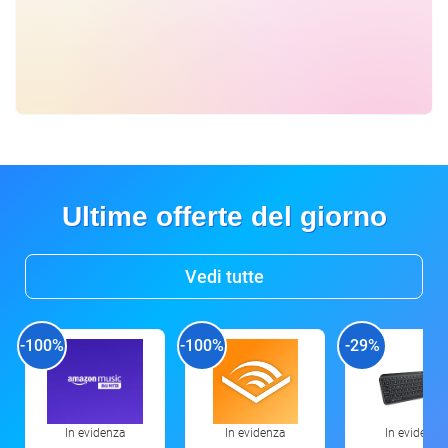
Ultime offerte del giorno
Vedi tutte
-100%
-100%
-29%
In evidenza
In evidenza
In evidenza