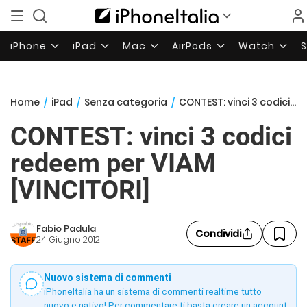
iPhone
iPad
Mac
AirPods
Watch
Home
/
iPad
/
Senza categoria
/
CONTEST: vinci 3 codici redeem per VIAM [VINCITORI]
CONTEST: vinci 3 codici
redeem per VIAM
[VINCITORI]
Fabio Padula
Condividi
24 Giugno 2012
Nuovo sistema di commenti
iPhoneItalia ha un sistema di commenti realtime tutto
nuovo e nativo! Per commentare ti basta creare un account