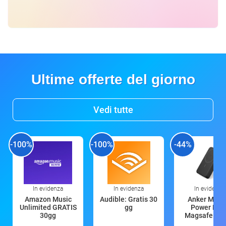
Ultime offerte del giorno
Vedi tutte
-100%
-100%
-44%
In evidenza
In evidenza
In evidenza
Amazon Music
Audible: Gratis 30
Anker Mag
Unlimited GRATIS
gg
Power Ban
30gg
Magsafe 10
mAh