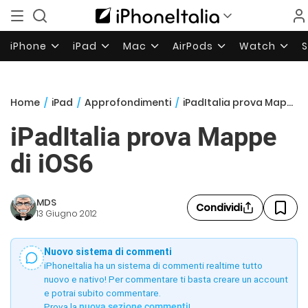
iPhone
iPad
Mac
AirPods
Watch
Home
/
iPad
/
Approfondimenti
/
iPadItalia prova Mappe di iOS6
iPadItalia prova Mappe
di iOS6
MDS
Condividi
13 Giugno 2012
Nuovo sistema di commenti
iPhoneItalia ha un sistema di commenti realtime tutto
nuovo e nativo! Per commentare ti basta creare un account
e potrai subito commentare.
Prova la
nuova sezione commenti
!