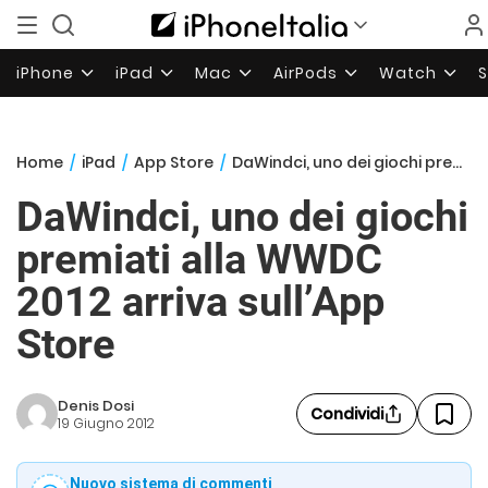
iPhone
iPad
Mac
AirPods
Watch
Home
/
iPad
/
App Store
/
DaWindci, uno dei giochi premiati alla WWDC 2012 arriva sull’App Store
DaWindci, uno dei giochi
premiati alla WWDC
2012 arriva sull’App
Store
Denis Dosi
Condividi
19 Giugno 2012
Nuovo sistema di commenti