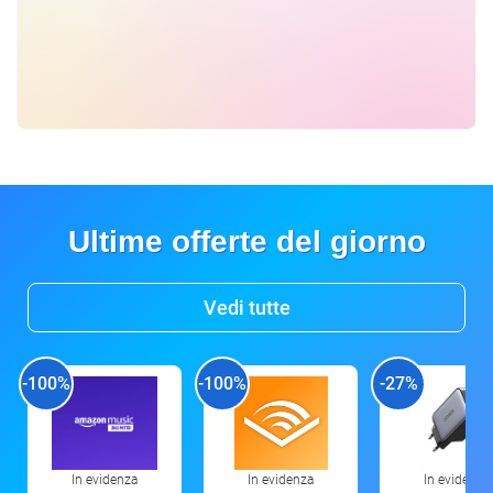
Ultime offerte del giorno
Vedi tutte
-100%
-100%
-27%
In evidenza
In evidenza
In evidenza