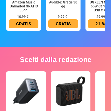
Amazon Music
Audible: Gratis 30
UGREEN Nex
Unlimited GRATIS
gg
65W Caricat
30gg
USB C Rica
10,99 €
9,99 €
29,99 €
GRATIS
GRATIS
21,84 €
Scelti dalla redazione