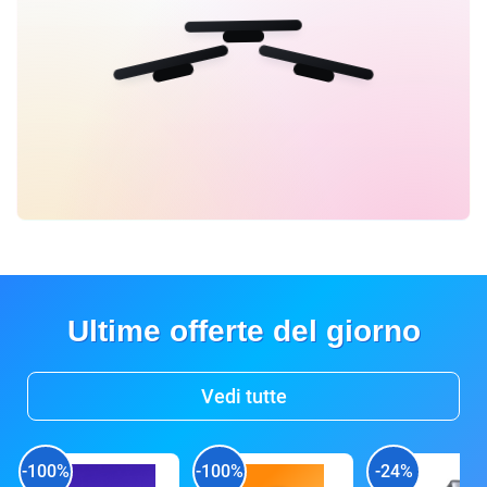
Ultime offerte del giorno
Vedi tutte
-100%
-100%
-24%