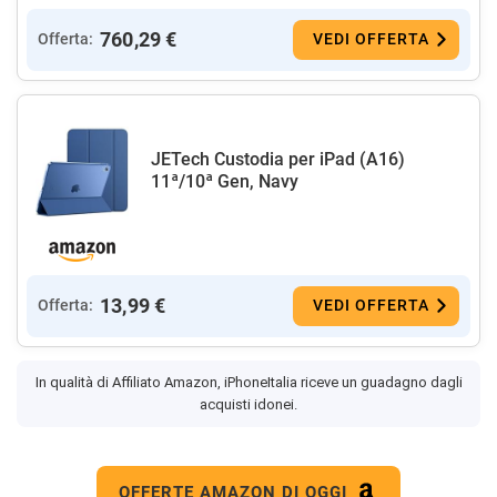
760,29 €
Offerta:
VEDI OFFERTA
JETech Custodia per iPad (A16)
11ª/10ª Gen, Navy
13,99 €
Offerta:
VEDI OFFERTA
In qualità di Affiliato Amazon, iPhoneItalia riceve un guadagno dagli
acquisti idonei.
OFFERTE AMAZON DI OGGI