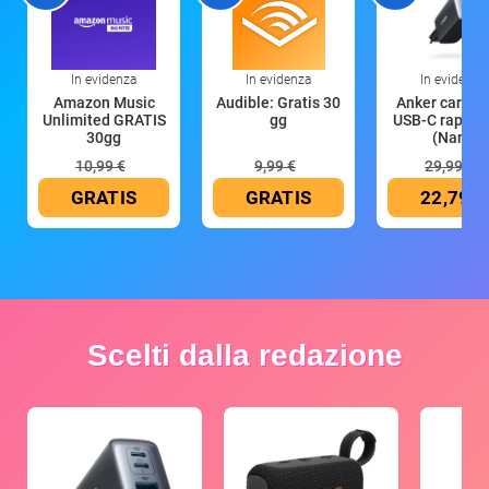
In evidenza
In evidenza
In evidenza
Amazon Music
Audible: Gratis 30
Anker caricat
Unlimited GRATIS
gg
USB-C rapido
30gg
(Nano
10,99 €
9,99 €
29,99 €
GRATIS
GRATIS
22,79 €
Scelti dalla redazione