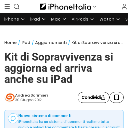
iPhone
iPad
Mac
AirPods
Watch
Home
/
iPad
/
Aggiornamenti
/
Kit di Sopravvivenza si aggiorna ed arriva anche su iPad
Kit di Sopravvivenza si
aggiorna ed arriva
anche su iPad
Andrea Scrimieri
Condividi
30 Giugno 2012
Nuovo sistema di commenti
iPhoneItalia ha un sistema di commenti realtime tutto
nuovo e nativo! Per commentare ti basta creare un account