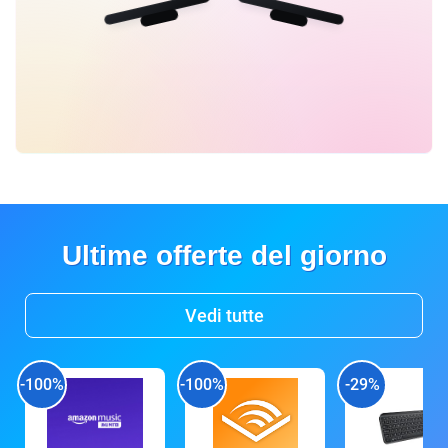
Ultime offerte del giorno
Vedi tutte
-100%
-100%
-29%