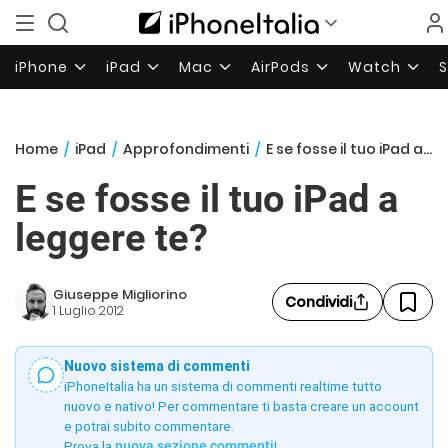
iPhone
iPad
Mac
AirPods
Watch
Home
/
iPad
/
Approfondimenti
/
E se fosse il tuo iPad a leggere te?
E se fosse il tuo iPad a
leggere te?
Giuseppe Migliorino
Condividi
1 Luglio 2012
Nuovo sistema di commenti
iPhoneItalia ha un sistema di commenti realtime tutto
nuovo e nativo! Per commentare ti basta creare un account
e potrai subito commentare.
Prova la
nuova sezione commenti
!