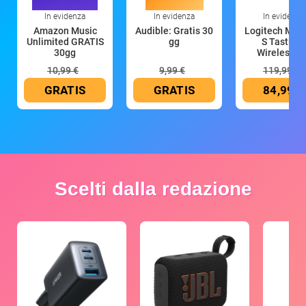
In evidenza
In evidenza
In evidenza
Amazon Music
Audible: Gratis 30
Logitech MX 
Unlimited GRATIS
gg
S Tastiera
30gg
Wireless (G
10,99 €
9,99 €
119,99 €
GRATIS
GRATIS
84,99 €
Scelti dalla redazione