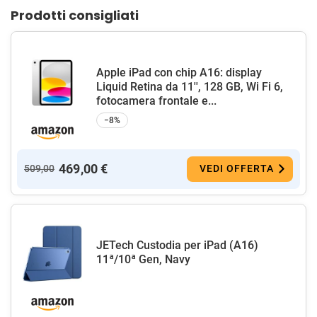
Prodotti consigliati
Apple iPad con chip A16: display
Liquid Retina da 11'', 128 GB, Wi Fi 6,
fotocamera frontale e...
−8%
469,00 €
509,00
VEDI OFFERTA
JETech Custodia per iPad (A16)
11ª/10ª Gen, Navy