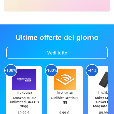
Ultime offerte del giorno
Vedi tutte
-100%
-100%
-44%
In evidenza
In evidenza
In evidenza
Amazon Music
Audible: Gratis 30
Anker Mag
Unlimited GRATIS
gg
Power Ban
30gg
Magsafe 10
mAh
10,99 €
9,99 €
89,99 €