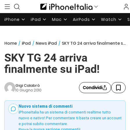
iPhone
iPad
Mac
AirPods
Watch
Home
/
iPad
/
News iPad
/
SKY TG 24 arriva finalmente su iPad!
SKY TG 24 arriva
finalmente su iPad!
Gigi Calabrò
Condividi
10 Giugno 2010
Nuovo sistema di commenti
iPhoneItalia ha un sistema di commenti realtime tutto
nuovo e nativo! Per commentare ti basta creare un account
e potrai subito commentare.
Prova la
nuova sezione commenti
!