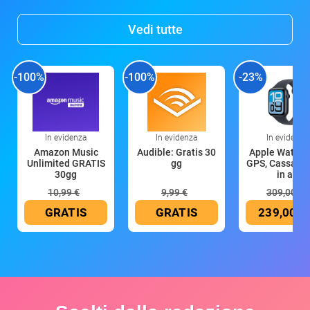
Vedi tutte
-100%
-100%
-23%
In evidenza
In evidenza
In evidenza
Amazon Music
Audible: Gratis 30
Apple Watch 
Unlimited GRATIS
gg
GPS, Cassa 4
30gg
in all
10,99 €
9,99 €
309,00 €
GRATIS
GRATIS
239,00 €