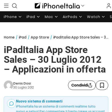
iPhone
iPad
Mac
AirPods
Watch
Home
/
iPad
/
App Store
/
iPadItalia App Store Sales – 30 Luglio 2012 – Applicazioni in offerta
iPadItalia App Store
Sales – 30 Luglio 2012
– Applicazioni in offerta
Denis Dosi
Condividi
30 Luglio 2012
Nuovo sistema di commenti
iPhoneItalia ha un sistema di commenti realtime tutto
nuovo e nativo! Per commentare ti basta creare un account