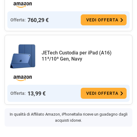
760,29 €
Offerta:
VEDI OFFERTA
JETech Custodia per iPad (A16)
11ª/10ª Gen, Navy
13,99 €
Offerta:
VEDI OFFERTA
In qualità di Affiliato Amazon, iPhoneItalia riceve un guadagno dagli
acquisti idonei.