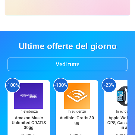
Ultime offerte del giorno
Vedi tutte
-100%
-100%
-23%
In evidenza
In evidenza
In evidenza
Amazon Music
Audible: Gratis 30
Apple Watch 
Unlimited GRATIS
gg
GPS, Cassa 4
30gg
in all