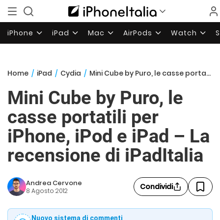
iPhone
iPad
Mac
AirPods
Watch
Home
/
iPad
/
Cydia
/
Mini Cube by Puro, le casse portatili per iPhone, iPod e iPad – La recensione di iPadItalia
Mini Cube by Puro, le
casse portatili per
iPhone, iPod e iPad – La
recensione di iPadItalia
Andrea Cervone
Condividi
8 Agosto 2012
Nuovo sistema di commenti