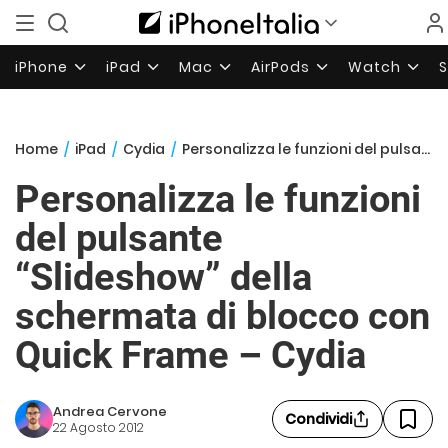
iPhone
iPad
Mac
AirPods
Watch
Home
/
iPad
/
Cydia
/
Personalizza le funzioni del pulsante “Slideshow” della schermata di blocco con Quick Frame – Cydia
Personalizza le funzioni
del pulsante
“Slideshow” della
schermata di blocco con
Quick Frame – Cydia
Andrea Cervone
Condividi
22 Agosto 2012