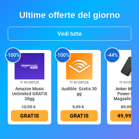
Ultime offerte del giorno
Vedi tutte
-100%
-100%
-44%
In evidenza
In evidenza
In evidenza
Amazon Music
Audible: Gratis 30
Anker Mag
Unlimited GRATIS
gg
Power Ban
30gg
Magsafe 10
mAh
10,99 €
9,99 €
89,99 €
GRATIS
GRATIS
49,99 €