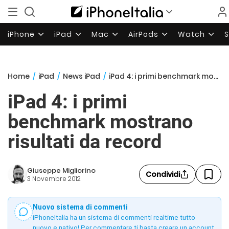
iPhone
iPad
Mac
AirPods
Watch
Home
/
iPad
/
News iPad
/
iPad 4: i primi benchmark mostrano risultati da record
iPad 4: i primi
benchmark mostrano
risultati da record
Giuseppe Migliorino
Condividi
3 Novembre 2012
Nuovo sistema di commenti
iPhoneItalia ha un sistema di commenti realtime tutto
nuovo e nativo! Per commentare ti basta creare un account