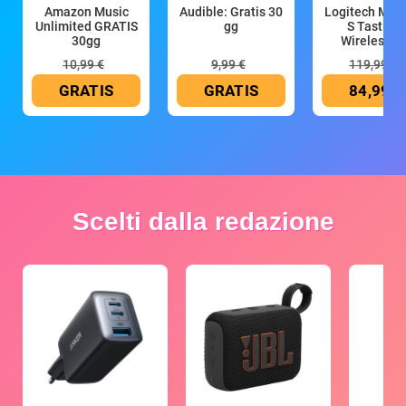
Amazon Music
Audible: Gratis 30
Logitech MX 
Unlimited GRATIS
gg
S Tastiera
30gg
Wireless (G
10,99 €
9,99 €
119,99 €
GRATIS
GRATIS
84,99 €
Scelti dalla redazione