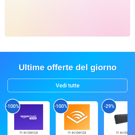
Ultime offerte del giorno
Vedi tutte
-100%
-100%
-29%
In evidenza
In evidenza
In evidenza