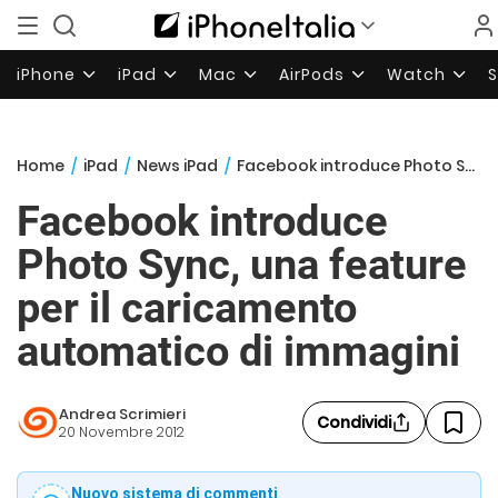
iPhone
iPad
Mac
AirPods
Watch
Home
/
iPad
/
News iPad
/
Facebook introduce Photo Sync, una feature per il caricamento automatico di immagini
Facebook introduce
Photo Sync, una feature
per il caricamento
automatico di immagini
Andrea Scrimieri
Condividi
20 Novembre 2012
Nuovo sistema di commenti