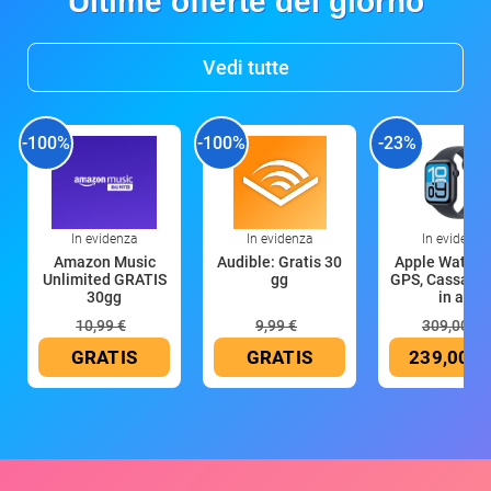
Ultime offerte del giorno
Vedi tutte
-100%
-100%
-23%
In evidenza
In evidenza
In evidenza
Amazon Music
Audible: Gratis 30
Apple Watch 
Unlimited GRATIS
gg
GPS, Cassa 4
30gg
in all
10,99 €
9,99 €
309,00 €
GRATIS
GRATIS
239,00 €