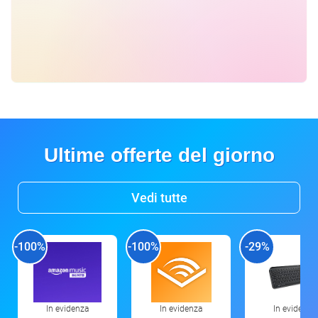
Ultime offerte del giorno
Vedi tutte
-100%
-100%
-29%
In evidenza
In evidenza
In evidenza