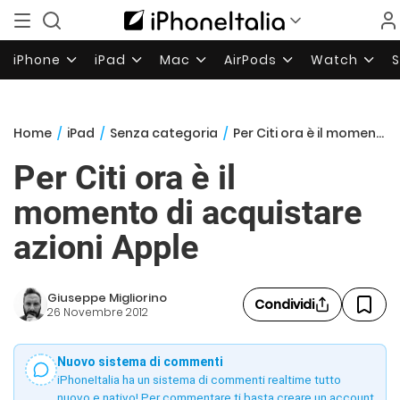
iPhone
iPad
Mac
AirPods
Watch
Home
/
iPad
/
Senza categoria
/
Per Citi ora è il momento di acquistare azioni Apple
Per Citi ora è il
momento di acquistare
azioni Apple
Giuseppe Migliorino
Condividi
26 Novembre 2012
Nuovo sistema di commenti
iPhoneItalia ha un sistema di commenti realtime tutto
nuovo e nativo! Per commentare ti basta creare un account