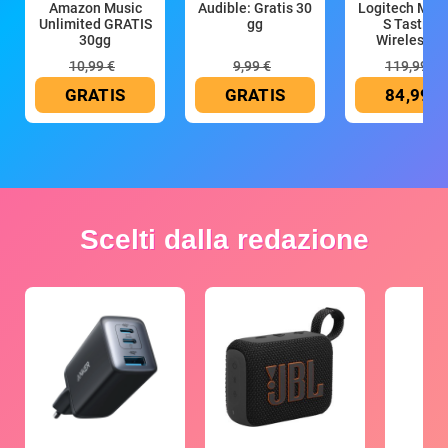
Amazon Music
Audible: Gratis 30
Logitech MX 
Unlimited GRATIS
gg
S Tastiera
30gg
Wireless (G
10,99 €
9,99 €
119,99 €
GRATIS
GRATIS
84,99 €
Scelti dalla redazione