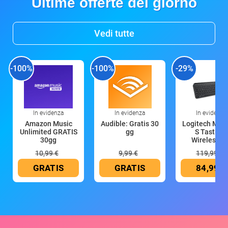
Ultime offerte del giorno
Vedi tutte
-100%
-100%
-29%
In evidenza
In evidenza
In evidenza
Amazon Music
Audible: Gratis 30
Logitech MX 
Unlimited GRATIS
gg
S Tastiera
30gg
Wireless (G
10,99 €
9,99 €
119,99 €
GRATIS
GRATIS
84,99 €