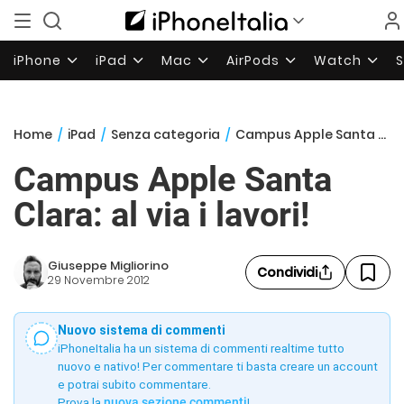
iPhone
iPad
Mac
AirPods
Watch
Home
/
iPad
/
Senza categoria
/
Campus Apple Santa Clara: al via i lavori!
Campus Apple Santa
Clara: al via i lavori!
Giuseppe Migliorino
Condividi
29 Novembre 2012
Nuovo sistema di commenti
iPhoneItalia ha un sistema di commenti realtime tutto
nuovo e nativo! Per commentare ti basta creare un account
e potrai subito commentare.
Prova la
nuova sezione commenti
!