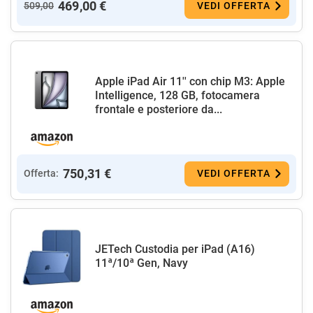
469,00 €
509,00
VEDI OFFERTA
Apple iPad Air 11'' con chip M3: Apple
Intelligence, 128 GB, fotocamera
frontale e posteriore da...
750,31 €
Offerta:
VEDI OFFERTA
JETech Custodia per iPad (A16)
11ª/10ª Gen, Navy