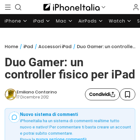
iPhone
iPad
Mac
AirPods
Watch
Home
/
iPad
/
Accessori iPad
/
Duo Gamer: un controller fisico per iPad
Duo Gamer: un
controller fisico per iPad
Emiliano Contarino
Condividi
17 Dicembre 2012
Nuovo sistema di commenti
iPhoneItalia ha un sistema di commenti realtime tutto
nuovo e nativo! Per commentare ti basta creare un account
e potrai subito commentare.
Prova la
nuova sezione commenti
!