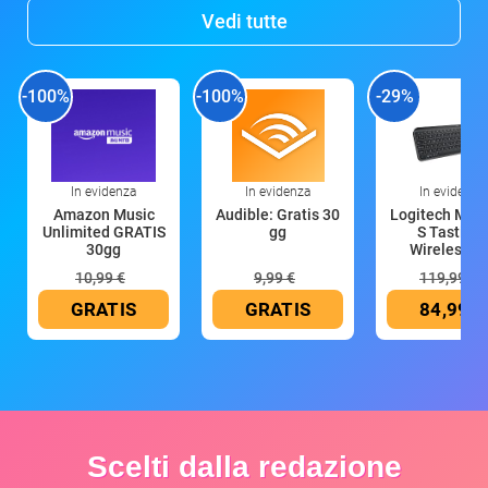
Vedi tutte
-100%
-100%
-29%
In evidenza
In evidenza
In evidenza
Amazon Music
Audible: Gratis 30
Logitech MX 
Unlimited GRATIS
gg
S Tastiera
30gg
Wireless (G
10,99 €
9,99 €
119,99 €
GRATIS
GRATIS
84,99 €
Scelti dalla redazione