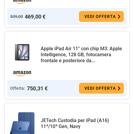
469,00 €
509,00
VEDI OFFERTA
Apple iPad Air 11'' con chip M3: Apple
Intelligence, 128 GB, fotocamera
frontale e posteriore da...
750,31 €
Offerta:
VEDI OFFERTA
JETech Custodia per iPad (A16)
11ª/10ª Gen, Navy