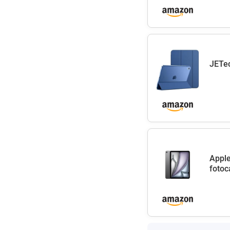
JETec
Apple
fotoc