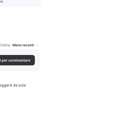
ei.
Ordina:
i per commentare
eggerà da sola