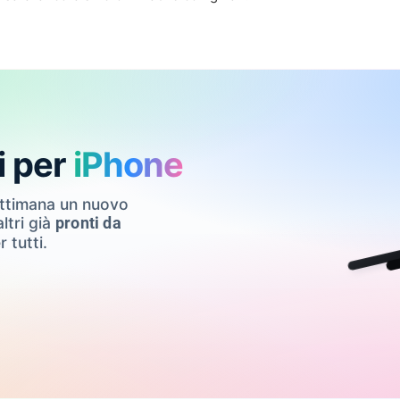
i per
iPhone
ettimana un nuovo
ltri già
pronti da
r tutti.