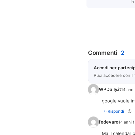
In
Commenti
2
Accedi per partecip
Puoi accedere con il
WPDaily.it
14 anni
google vuole im
Rispondi
fedevaro
14 anni f
Ma il calendari