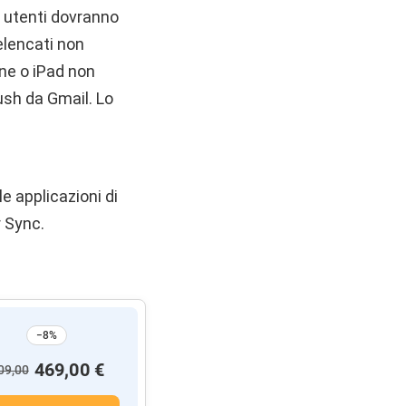
li utenti dovranno
elencati non
one o iPad non
push da Gmail. Lo
le applicazioni di
r Sync.
−8%
469,00 €
09,00