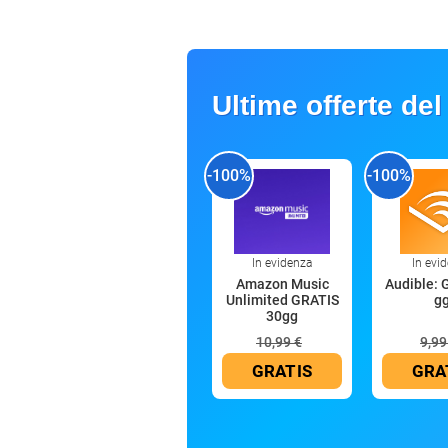
Ultime offerte del
-100%
-100%
In evidenza
In evi
Amazon Music
Audible: 
Unlimited GRATIS
g
30gg
10,99 €
9,99
GRATIS
GRA