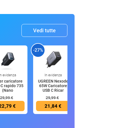
Vedi tutte
-27%
-15%
-
In evidenza
In evidenza
22:42
r caricatore
UGREEN Nexode
Rolife Book Nook
C rapido 735
65W Caricatore
Kit Miniature da
(Nano
USB C Ricar
Costru
29,99 €
29,99 €
36,99 €
22,79 €
21,84 €
31,41 €