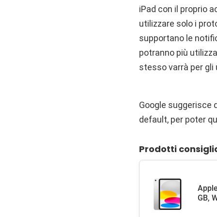
iPad con il proprio a
utilizzare solo i pr
supportano le notific
potranno più utilizz
stesso varrà per gl
Google suggerisce di 
default, per poter q
Prodotti consigli
Apple
GB, W