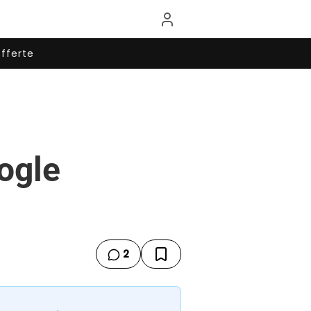
fferte
ogle
2