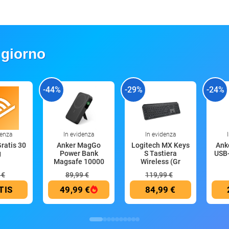
 giorno
-44%
-29%
-24%
denza
In evidenza
In evidenza
Gratis 30
Anker MagGo
Logitech MX Keys
Anke
g
Power Bank
S Tastiera
USB-
Magsafe 10000
Wireless (Gr
mAh
 €
89,99 €
119,99 €
TIS
49,99 €
84,99 €