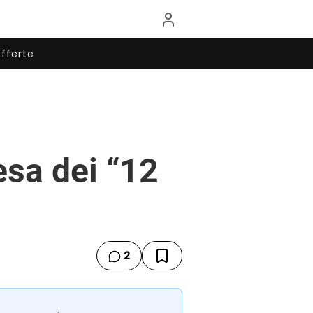
fferte
esa dei “12
2