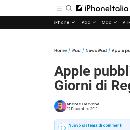
iPhone
iPad
Mac
Ai
Home
/
iPad
/
News iPad
/
Apple pu
Apple pubbl
Giorni di Re
Andrea Cervone
27 Dicembre 2012
Nuovo sistema di commenti