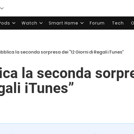
rPods
Watch
Smart Home
Forum
Tech
O
bblica la seconda sorpresa dei “12 Giorni di Regali iTunes”
ica la seconda sorpr
gali iTunes”