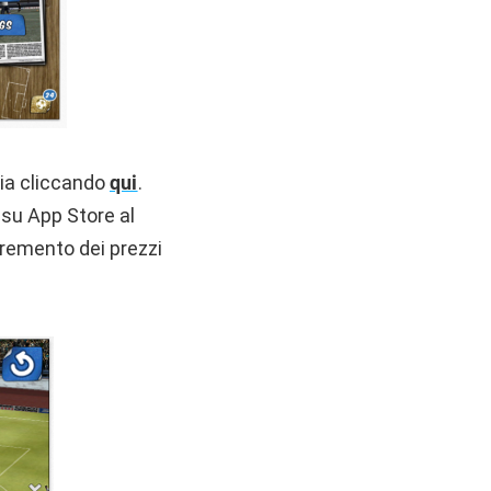
lia cliccando
qui
.
e su App Store al
cremento dei prezzi