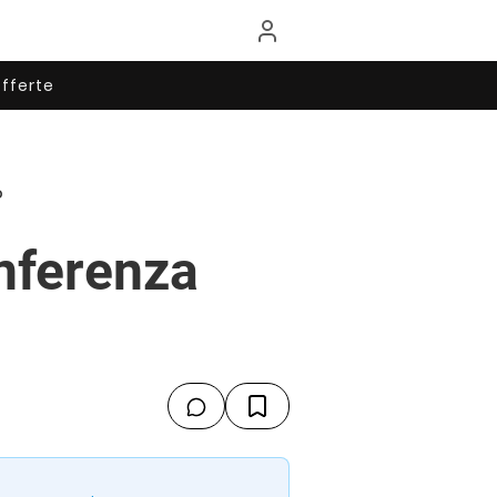
fferte
o
onferenza