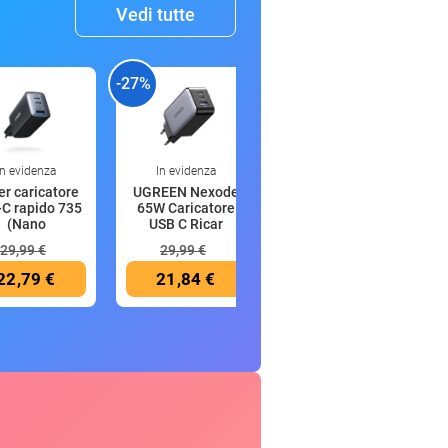
Vedi tutte
-27%
-16%
-
In evidenza
In evidenza
22:00
r caricatore
UGREEN Nexode
Rilastil
C rapido 735
65W Caricatore
Progression(+)
(Nano
USB C Ricar
29,99 €
29,99 €
29,90 €
22,79 €
21,84 €
24,99 €