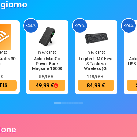
 giorno
-44%
-29%
-24%
denza
In evidenza
In evidenza
Gratis 30
Anker MagGo
Logitech MX Keys
Anke
g
Power Bank
S Tastiera
USB-
Magsafe 10000
Wireless (Gr
mAh
 €
89,99 €
119,99 €
TIS
49,99 €
84,99 €
zione