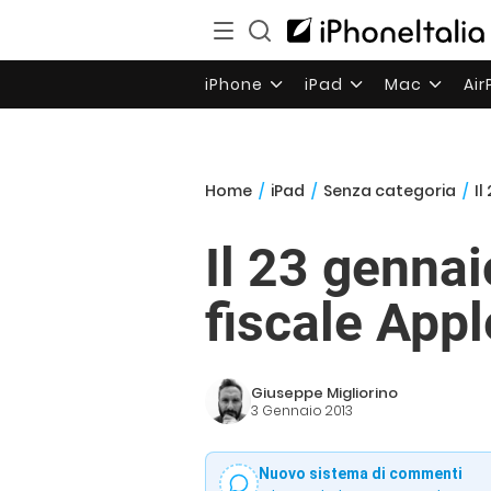
iPhone
iPad
Mac
Ai
Home
/
iPad
/
Senza categoria
/
Il
Il 23 gennai
fiscale Appl
Giuseppe Migliorino
3 Gennaio 2013
Nuovo sistema di commenti