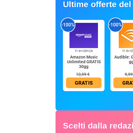
Ultime offerte del
-100%
-100%
In evidenza
In evi
Amazon Music
Audible: 
Unlimited GRATIS
g
30gg
10,99 €
9,99
GRATIS
GRA
Scelti dalla reda