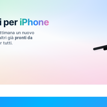
i per
iPhone
ettimana un nuovo
ltri già
pronti da
r tutti.