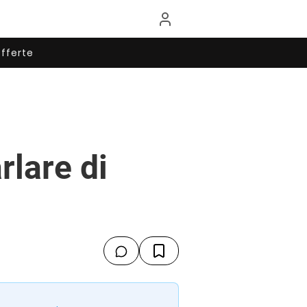
fferte
rlare di