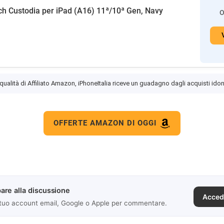
h Custodia per iPad (A16) 11ª/10ª Gen, Navy
O
 qualità di Affiliato Amazon, iPhoneItalia riceve un guadagno dagli acquisti idon
OFFERTE AMAZON DI OGGI
are alla discussione
Acced
 tuo account email, Google o Apple per commentare.