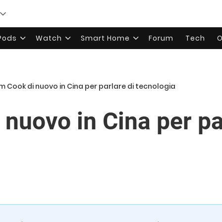
rPods
Watch
Smart Home
Forum
Tech
O
m Cook di nuovo in Cina per parlare di tecnologia
nuovo in Cina per pa