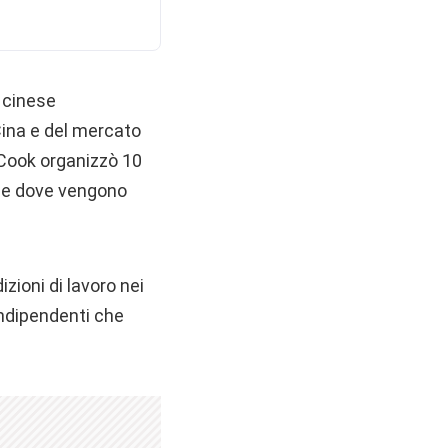
o cinese
 Cina e del mercato
 Cook organizzò 10
iche dove vengono
ioni di lavoro nei
ndipendenti che