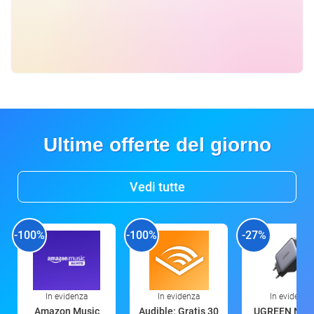
Ultime offerte del giorno
Vedi tutte
-100%
-100%
-27%
In evidenza
In evidenza
In evidenza
Amazon Music
Audible: Gratis 30
UGREEN Nex