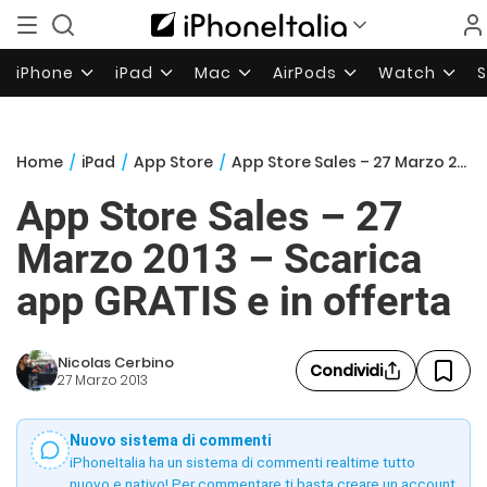
iPhone
iPad
Mac
AirPods
Watch
Home
/
iPad
/
App Store
/
App Store Sales – 27 Marzo 2013 – Scarica app GRATIS e in offerta
App Store Sales – 27
Marzo 2013 – Scarica
app GRATIS e in offerta
Nicolas Cerbino
Condividi
27 Marzo 2013
Nuovo sistema di commenti
iPhoneItalia ha un sistema di commenti realtime tutto
nuovo e nativo! Per commentare ti basta creare un account