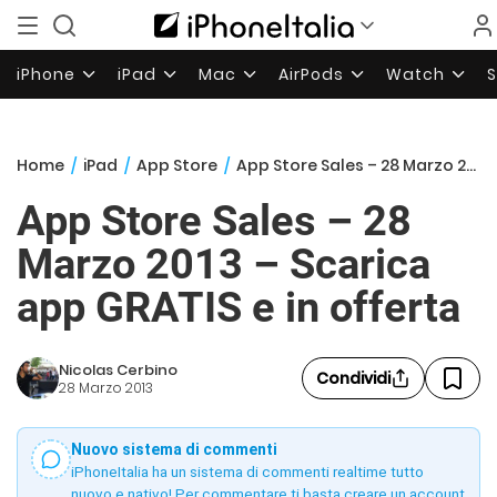
iPhone
iPad
Mac
AirPods
Watch
Home
/
iPad
/
App Store
/
App Store Sales – 28 Marzo 2013 – Scarica app GRATIS e in offerta
App Store Sales – 28
Marzo 2013 – Scarica
app GRATIS e in offerta
Nicolas Cerbino
Condividi
28 Marzo 2013
Nuovo sistema di commenti
iPhoneItalia ha un sistema di commenti realtime tutto
nuovo e nativo! Per commentare ti basta creare un account