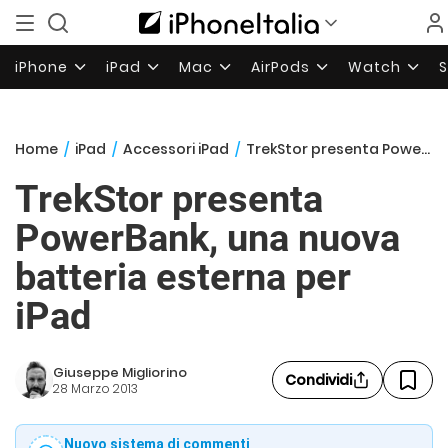
iPhone
iPad
Mac
AirPods
Watch
Home
/
iPad
/
Accessori iPad
/
TrekStor presenta PowerBank, una nuova batteria esterna per iPad
TrekStor presenta
PowerBank, una nuova
batteria esterna per
iPad
Giuseppe Migliorino
Condividi
28 Marzo 2013
Nuovo sistema di commenti