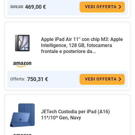
469,00 €
509,00
VEDI OFFERTA
Apple iPad Air 11'' con chip M3: Apple
Intelligence, 128 GB, fotocamera
frontale e posteriore da...
750,31 €
Offerta:
VEDI OFFERTA
JETech Custodia per iPad (A16)
11ª/10ª Gen, Navy