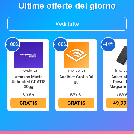
Ultime offerte del giorno
Vedi tutte
-100%
-100%
-44%
In evidenza
In evidenza
In evidenza
Amazon Music
Audible: Gratis 30
Anker Mag
Unlimited GRATIS
gg
Power Ban
30gg
Magsafe 10
mAh
10,99 €
9,99 €
89,99 €
GRATIS
GRATIS
49,99 €