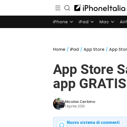
iPhone
iPad
Mac
Ai
Home
/
iPad
/
App Store
/
App Stor
App Store S
app GRATIS 
Nicolas Cerbino
1 Aprile 2013
Nuovo sistema di commenti