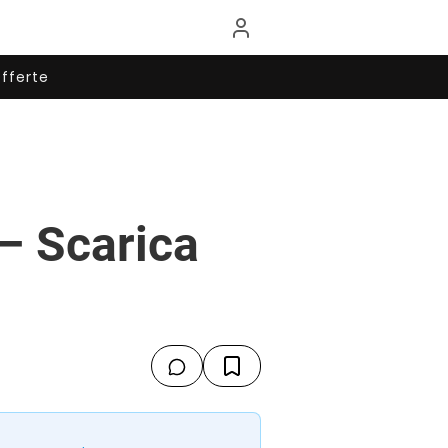
fferte
– Scarica