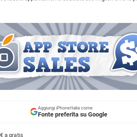
Aggiungi
iPhoneItalia come
Fonte preferita su Google
€ a gratis