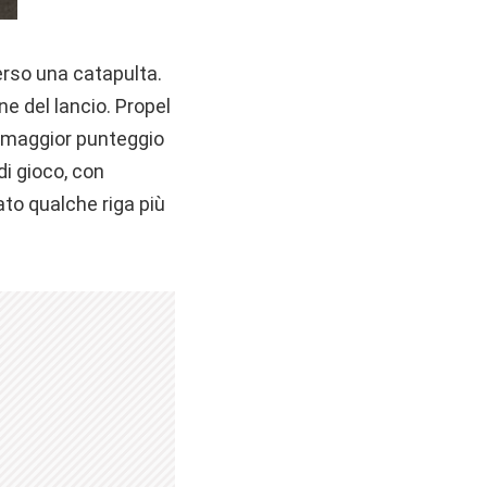
verso una catapulta.
e del lancio. Propel
l maggior punteggio
di gioco, con
ato qualche riga più