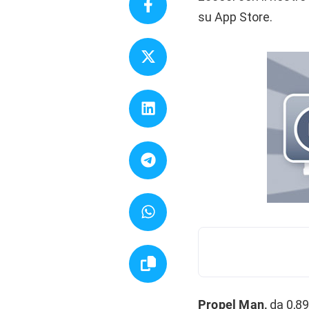
su App Store.
Propel Man,
da 0,89