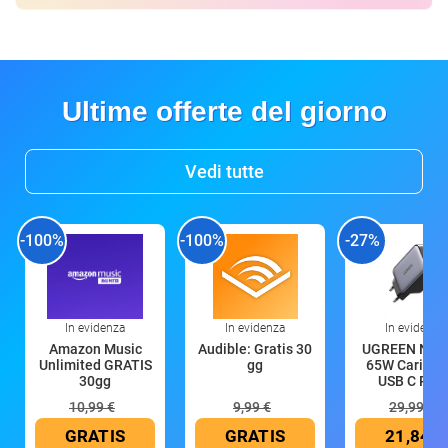
Ultime offerte del giorno
Vedi tutte
-100%
-100%
-27%
In evidenza
In evidenza
In evidenza
Amazon Music
Audible: Gratis 30
UGREEN Nex
Unlimited GRATIS
gg
65W Caricat
30gg
USB C Rica
10,99 €
9,99 €
29,99 €
GRATIS
GRATIS
21,84 €