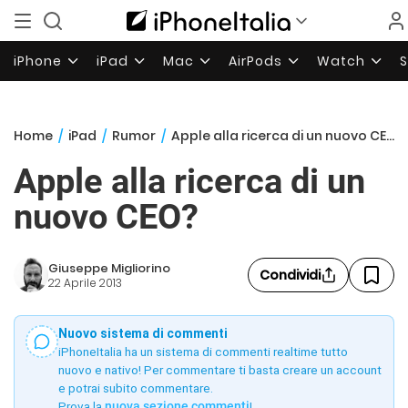
iPhone
iPad
Mac
AirPods
Watch
Home
/
iPad
/
Rumor
/
Apple alla ricerca di un nuovo CEO?
Apple alla ricerca di un
nuovo CEO?
Giuseppe Migliorino
Condividi
22 Aprile 2013
Nuovo sistema di commenti
iPhoneItalia ha un sistema di commenti realtime tutto
nuovo e nativo! Per commentare ti basta creare un account
e potrai subito commentare.
Prova la
nuova sezione commenti
!