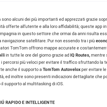
m
sono alcuni dei più importanti ed apprezzati grazie sopr
 offerte all’utente e alla loro affidabilità; queste app in
ompagnia in questo settore che ormai da anni risulta ess
a navigazione satellitare. Pur non essendo tra i più
econ
vigatori TomTom offrono mappe accurate e costantemen
ili
in tutte le ore del giorno grazie ad
IQ Routes,
mentre 
 percorsi più veloci per evitare il traffico sfruttando la
te anche il supporto a
TomTom Autovelox
per evitare l
ità, ed inoltre sono presenti indicazioni dettagliate che
il supporto al multitasking di iOS.
IÚ RAPIDO E INTELLIGENTE