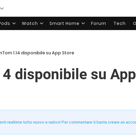
rPods
Watch
Smart Home
Forum
Tech
O
Tom 1.14 disponibile su App Store
 disponibile su App
enti realtime tutto nuovo e nativo! Per commentare ti basta creare un acco
!