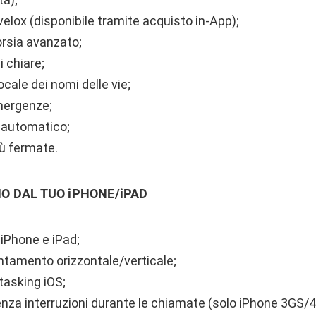
ox (disponibile tramite acquisto in-App);
orsia avanzato;
i chiare;
cale dei nomi delle vie;
emergenze;
automatico;
iù fermate.
MO DAL TUO iPHONE/iPAD
 iPhone e iPad;
ntamento orizzontale/verticale;
tasking iOS;
nza interruzioni durante le chiamate (solo iPhone 3GS/4