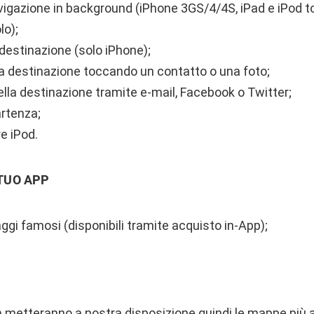
avigazione in background (iPhone 3GS/4/4S, iPad e iPod t
lo);
estinazione (solo iPhone);
ua destinazione toccando un contatto o una foto;
lla destinazione tramite e-mail, Facebook o Twitter;
rtenza;
e iPod.
 TUO APP
ggi famosi (disponibili tramite acquisto in-App);
m
metteranno a nostra disposizione quindi le mappe più 