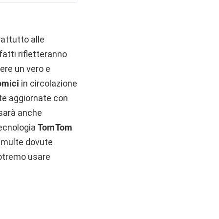
attutto alle
fatti rifletteranno
ere un vero e
omici
in circolazione
te aggiornate con
sarà anche
 tecnologia
TomTom
e multe dovute
 potremo usare