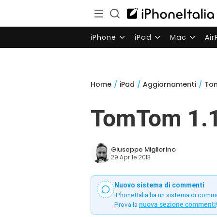
iPhone
iPad
Mac
Ai
Home
/
iPad
/
Aggiornamenti
/
Tom
TomTom 1.14
Giuseppe Migliorino
29 Aprile 2013
Nuovo sistema di commenti
iPhoneItalia ha un sistema di comm
Prova la
nuova sezione commenti