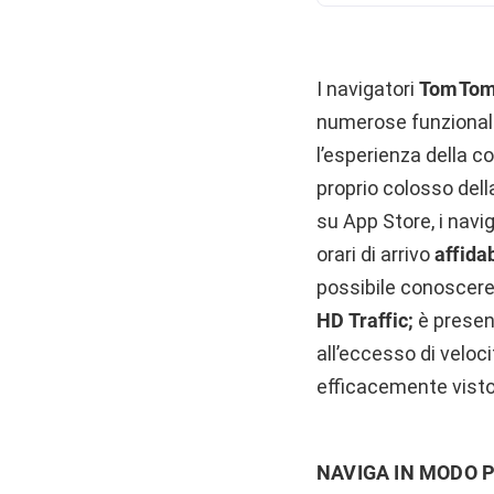
I navigatori
TomTo
numerose funzionalità
l’esperienza della c
proprio colosso dell
su App Store, i na
orari di arrivo
affidab
possibile conoscere i
HD Traffic;
è presen
all’eccesso di veloc
efficacemente visto 
NAVIGA IN MODO P