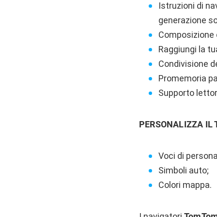
Istruzioni di n
generazione so
Composizione d
Raggiungi la t
Condivisione de
Promemoria pa
Supporto lettor
PERSONALIZZA IL
Voci di persona
Simboli auto;
Colori mappa.
I navigatori
TomTo