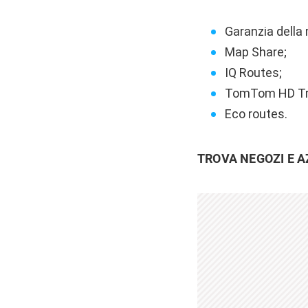
Garanzia della
Map Share;
IQ Routes;
TomTom HD Tra
Eco routes.
TROVA NEGOZI E A