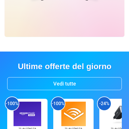
Ultime offerte del giorno
Vedi tutte
-100%
-100%
-24%
In evidenza
In evidenza
In evidenza