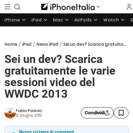
iPhone
iPad
Mac
AirPods
Watch
Home
/
iPad
/
News iPad
/
Sei un dev? Scarica gratuitamente le varie sessioni video del WWDC 2013
Sei un dev? Scarica
gratuitamente le varie
sessioni video del
WWDC 2013
Fabio Padula
Condividi
13 Giugno 2013
Nuovo sistema di commenti