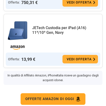
750,31 €
Offerta:
VEDI OFFERTA
JETech Custodia per iPad (A16)
11ª/10ª Gen, Navy
13,99 €
Offerta:
VEDI OFFERTA
In qualità di Affiliato Amazon, iPhoneItalia riceve un guadagno dagli
acquisti idonei.
OFFERTE AMAZON DI OGGI