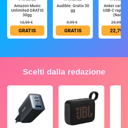
Amazon Music
Audible: Gratis 30
Anker caricat
Unlimited GRATIS
gg
USB-C rapido
30gg
(Nano
10,99 €
9,99 €
29,99 €
GRATIS
GRATIS
22,79 €
Scelti dalla redazione