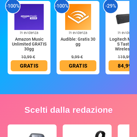
-100%
-100%
-29%
In evidenza
In evidenza
In evidenza
Amazon Music
Audible: Gratis 30
Logitech MX 
Unlimited GRATIS
gg
S Tastiera
30gg
Wireless (G
10,99 €
9,99 €
119,99 €
GRATIS
GRATIS
84,99 €
Scelti dalla redazione