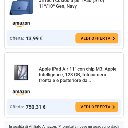
JETech Custodia per iPad (A16)
11ª/10ª Gen, Navy
13,99 €
Offerta:
VEDI OFFERTA
Apple iPad Air 11'' con chip M3: Apple
Intelligence, 128 GB, fotocamera
frontale e posteriore da...
750,31 €
Offerta:
VEDI OFFERTA
In qualità di Affiliato Amazon, iPhoneItalia riceve un guadagno dagli