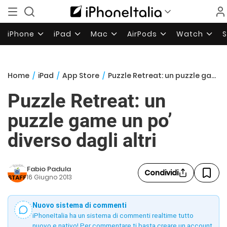
iPhone
iPad
Mac
AirPods
Watch
Home
/
iPad
/
App Store
/
Puzzle Retreat: un puzzle game un po’ diverso dagli altri
Puzzle Retreat: un
puzzle game un po’
diverso dagli altri
Fabio Padula
Condividi
16 Giugno 2013
Nuovo sistema di commenti
iPhoneItalia ha un sistema di commenti realtime tutto
nuovo e nativo! Per commentare ti basta creare un account