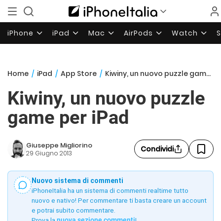
iPhone
iPad
Mac
AirPods
Watch
Home
/
iPad
/
App Store
/
Kiwiny, un nuovo puzzle game per iPad
Kiwiny, un nuovo puzzle
game per iPad
Giuseppe Migliorino
Condividi
29 Giugno 2013
Nuovo sistema di commenti
iPhoneItalia ha un sistema di commenti realtime tutto
nuovo e nativo! Per commentare ti basta creare un account
e potrai subito commentare.
Prova la
nuova sezione commenti
!