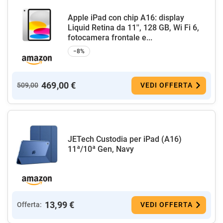
Apple iPad con chip A16: display
Liquid Retina da 11'', 128 GB, Wi Fi 6,
fotocamera frontale e...
−8%
469,00 €
509,00
VEDI OFFERTA
JETech Custodia per iPad (A16)
11ª/10ª Gen, Navy
13,99 €
Offerta:
VEDI OFFERTA