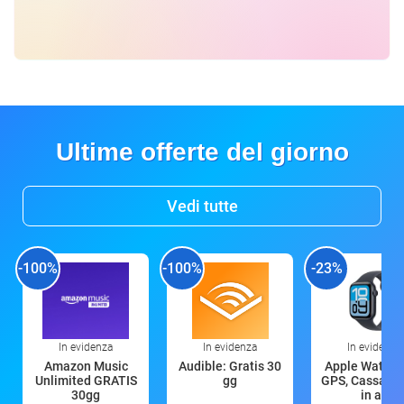
Ultime offerte del giorno
Vedi tutte
-100%
-100%
-23%
In evidenza
In evidenza
In evidenza
Amazon Music
Audible: Gratis 30
Apple Watch 
Unlimited GRATIS
gg
GPS, Cassa 4
30gg
in all