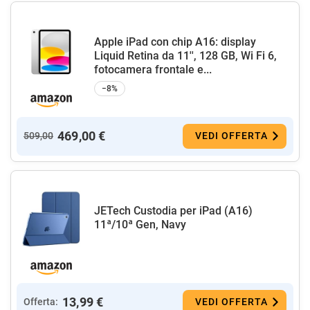
Apple iPad con chip A16: display
Liquid Retina da 11'', 128 GB, Wi Fi 6,
fotocamera frontale e...
−8%
469,00 €
509,00
VEDI OFFERTA
JETech Custodia per iPad (A16)
11ª/10ª Gen, Navy
13,99 €
Offerta:
VEDI OFFERTA