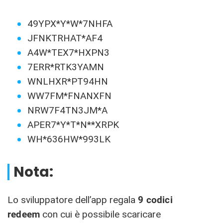
49YPX*Y*W*7NHFA
JFNKTRHAT*AF4
A4W*TEX7*HXPN3
7ERR*RTK3YAMN
WNLHXR*PT94HN
WW7FM*FNANXFN
NRW7F4TN3JM*A
APER7*Y*T*N**XRPK
WH*636HW*993LK
Nota:
Lo sviluppatore dell’app regala
9
codici
redeem
con cui è possibile scaricare