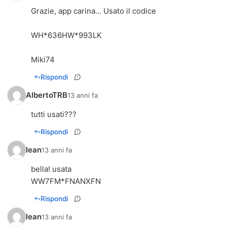
Grazie, app carina... Usato il codice
WH*636HW*993LK
Miki74
Rispondi
AlbertoTRB
13 anni fa
tutti usati???
Rispondi
lean
13 anni fa
bella! usata
WW7FM*FNANXFN
Rispondi
lean
13 anni fa