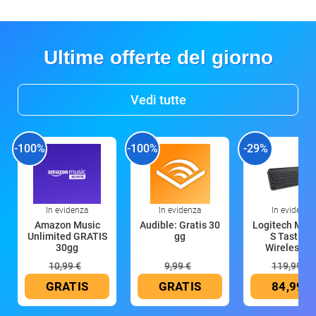
Ultime offerte del giorno
Vedi tutte
-100%
-100%
-29%
In evidenza
In evidenza
In evidenza
Amazon Music
Audible: Gratis 30
Logitech MX 
Unlimited GRATIS
gg
S Tastiera
30gg
Wireless (G
10,99 €
9,99 €
119,99 €
GRATIS
GRATIS
84,99 €