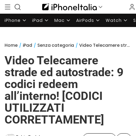
iPhone
iPad
Mac
AirPods
Watch
Home
/
iPad
/
Senza categoria
/
Video Telecamere strade ed autostrade: 9 codici redeem all’interno! [CODICI UTILIZZATI CORRETTAMENTE]
Video Telecamere
strade ed autostrade: 9
codici redeem
all’interno! [CODICI
UTILIZZATI
CORRETTAMENTE]