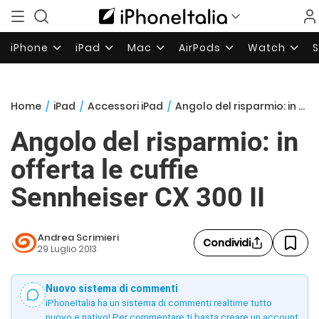
iPhone
iPad
Mac
AirPods
Watch
Home
/
iPad
/
Accessori iPad
/
Angolo del risparmio: in offerta le cuffie Sennheiser CX 300 II
Angolo del risparmio: in
offerta le cuffie
Sennheiser CX 300 II
Andrea Scrimieri
Condividi
29 Luglio 2013
Nuovo sistema di commenti
iPhoneItalia ha un sistema di commenti realtime tutto
nuovo e nativo! Per commentare ti basta creare un account