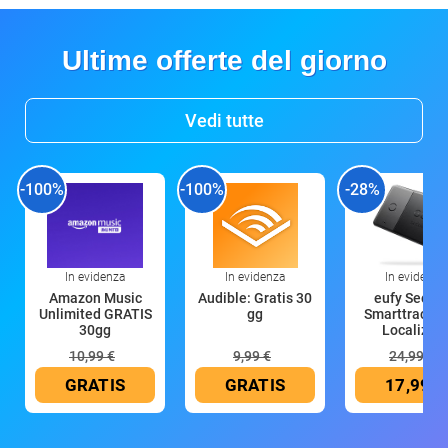
Ultime offerte del giorno
Vedi tutte
-100%
-100%
-28%
In evidenza
In evidenza
In evidenza
Amazon Music
Audible: Gratis 30
eufy Securi
Unlimited GRATIS
gg
Smarttrack C
30gg
Localizzat
10,99 €
9,99 €
24,99 €
GRATIS
GRATIS
17,99 €