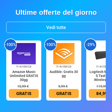
Ultime offerte del giorno
Vedi tutte
-100%
-100%
-29%
In evidenza
In evidenza
In evidenza
Amazon Music
Audible: Gratis 30
Logitech MX 
Unlimited GRATIS
gg
S Tastiera
30gg
Wireless (G
10,99 €
9,99 €
119,99 €
GRATIS
GRATIS
84,99 €